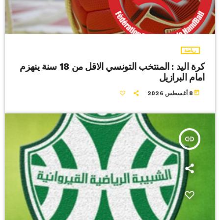
رياضة
كرة اليد : المنتخب التونسي الاقل من 18 سنة ينهزم
امام البرازيل
today
8 أغسطس 2026
insert_link