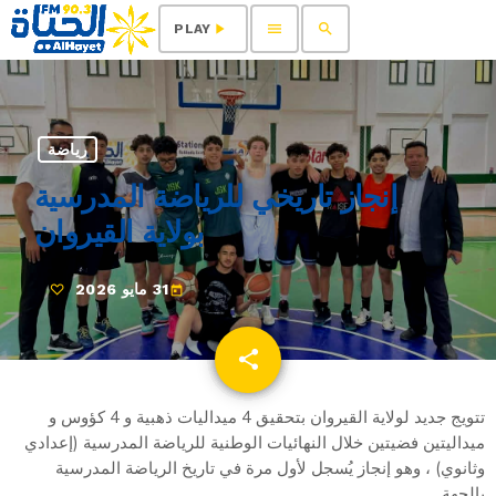
menu
search
play_arrow
PLAY
رياضة
إنجاز تاريخي للرياضة المدرسية
بولاية القيروان
31 مايو 2026
today
share
email
تتويج جديد لولاية القيروان بتحقيق 4 ميداليات ذهبية و 4 كؤوس و
ميداليتين فضيتين خلال النهائيات الوطنية للرياضة المدرسية (إعدادي
وثانوي) ، وهو إنجاز يُسجل لأول مرة في تاريخ الرياضة المدرسية
بالجهة.