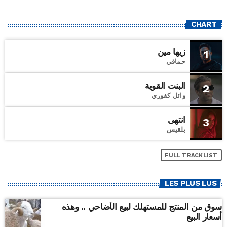
CHART
زيها مين
1
حماقي
البنت القوية
2
وائل كفوري
انتهى
3
بلقيس
FULL TRACKLIST
LES PLUS LUS
سوق من المنتج للمستهلك لبيع الأضاحي .. وهذه
أسعار البيع