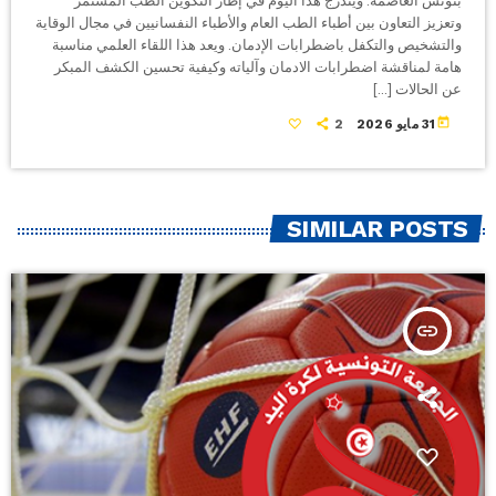
بتونس العاصمة. ويندرج هذا اليوم في إطار التكوين الطب المستمر
وتعزيز التعاون بين أطباء الطب العام والأطباء النفسانيين في مجال الوقاية
والتشخيص والتكفل باضطرابات الإدمان. ويعد هذا اللقاء العلمي مناسبة
هامة لمناقشة اضطرابات الادمان وآلياته وكيفية تحسين الكشف المبكر
عن الحالات […]
today
31 مايو 2026
2
SIMILAR POSTS
insert_link