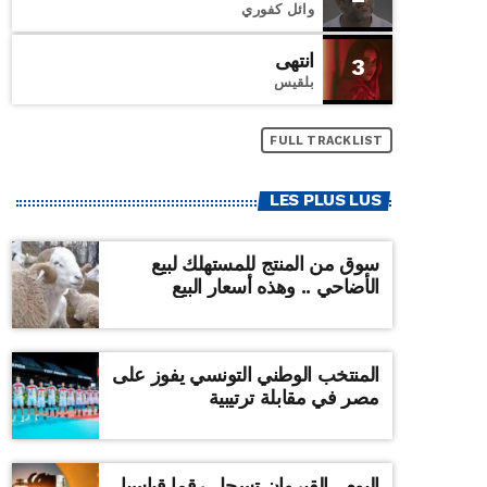
وائل كفوري
انتهى
3
بلقيس
FULL TRACKLIST
LES PLUS LUS
سوق من المنتج للمستهلك لبيع
الأضاحي .. وهذه أسعار البيع
المنتخب الوطني التونسي يفوز على
مصر في مقابلة ترتيبية
اليوم ..القيروان تسجل رقما قياسيا