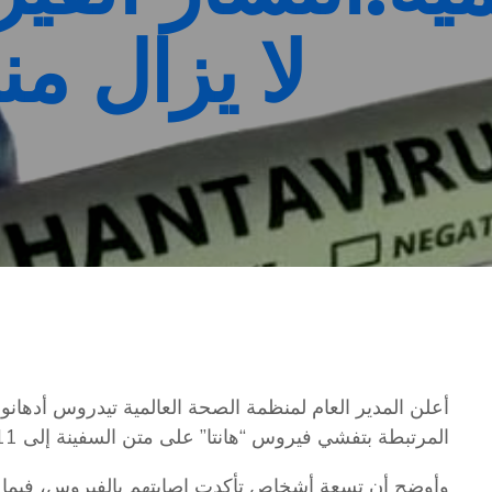
لا يزال من
أعلن المدير العام لمنظمة الصحة العالمية تيدروس أدهانوم
المرتبطة بتفشي فيروس “هانتا” على متن السفينة إلى 11 حالة، بينها ثلاث وفيات.
وأوضح أن تسعة أشخاص تأكدت إصابتهم بالفيروس، فيما لا ت