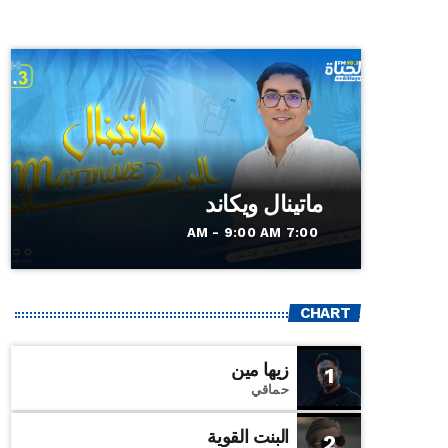
ماتينال ويكاند
7:00 AM - 9:00 AM
CHART
زيها مين
1
حماقي
البنت القوية
2