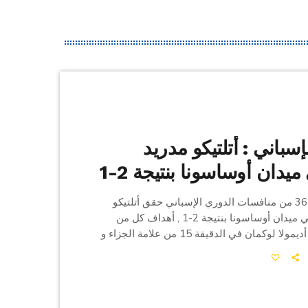
سباني : أتلتيكو مدريد
يدان أوساسونا بنتيجة 2-1
في إطار الجولة 36 من منافسات الدوري الإسباني حقق أتلتيكو
مدريد الإنتصار في ميدان أوساسونا بنتيجة 2-1 , أهداف كل من
الجناح النيجيري أديمولا لوكمان في الدقيقة 15 من علامة الجزاء و
المهاجم النرويجي ألكسندر سورلوث في الدقيقة 71 فيما قلص
ي كيكي بارخا الفارق لمصلحة أوساسونا في
الدقيقة 91 إنتصار رفع به أتلتيكو مدريد رصيده ل 66 نقطة في
جمد رصيد أوساسونا عند 42 نقطة […]