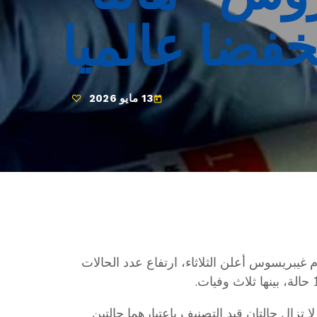
خفضا عالميا
13 مايو 2026
today
 غيبريسوس أعلن الثلاثاء، ارتفاع عدد الحالات
زال حالتان قيد التصنيف باعتبارهما حالتين