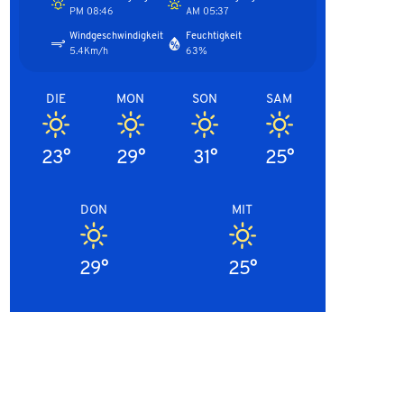
08:46 PM
05:37 AM
Windgeschwindigkeit
Feuchtigkeit
5.4Km/h
63%
DIE
MON
SON
SAM
23°
29°
31°
25°
DON
MIT
29°
25°