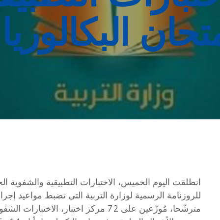
ان البكالوريا دور
مترشّحا، مُوزّعين على 72 مركز اختبار، الاختبارات الشفوية في مادة التربية الموسيقية.