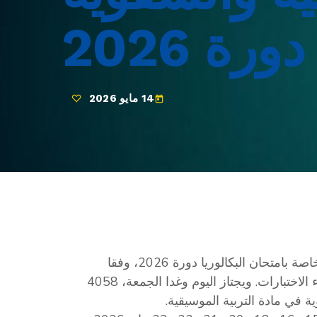
ة 2026
14 مايو 2026
today
انطلقت اليوم الخميس، الاختبارات التطبيقية والشفوية الخاصة بامتحان البكالوريا دورة 2026، وفقا
للروزنامة الرسمية لوزارة التربية التي تضبط مواعيد إجراء الاختبارات. ويجتاز اليوم وغدا الجمعة، 4058