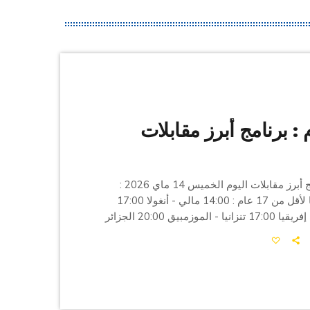
 : برنامج أبرز مقابلات
في ما يلي برنامج أبرز مقابلات اليوم الخميس 14 ماي 2026 :
كأس أمم إفريقيا لأقل من 17 عام : 14:00 مالي - أنغولا 17:00
السنغال - جنوب إفريقيا 17:00 تنزانيا - الموزمبيق 20:00 الجزائر
- غانا بطولة الرابطة المحترفة الأولى : 16:00 نجم المتلوي -
شبيبة القيروان 16:00 إتحاد بن قردان - الترجي الرياضي التونسي
16:00 النادي الإفريقي - الأولمبي الباجي 16:00 النادي الرياضي
جم الرياضي الساحلي […]