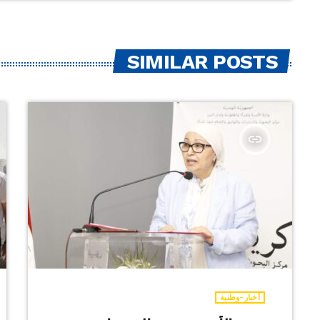
SIMILAR POSTS
insert_link
أخبار-وطنية