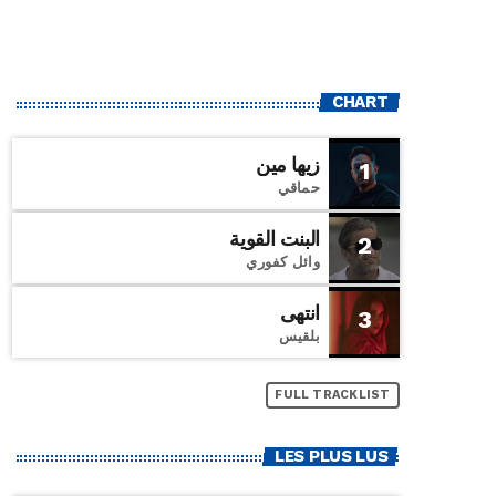
CHART
زيها مين
1
حماقي
البنت القوية
2
وائل كفوري
انتهى
3
بلقيس
FULL TRACKLIST
LES PLUS LUS