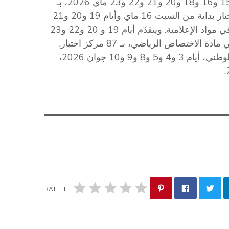
وتجرى الأشغال التطبيقية في مادة التكنولوجيا، أيام 14 و15 و16 و18 و20 و21 و22 و23 ماي 2026، بـ
289 مركز اختبار ويمتحن فيها 21 ألفا و677 مترشحا. ويجتاز بداية من السبت 16 ماي وأيام 19 و20 و21
و23 ماي، 162 ألفا و435 مترشحا، الاختبارات التطبيقية في مواد الإعلامية. ويتقدّم أيام 19 و 20 و22 و23
وتُجرى الاختبارات الكتابية للدورة الرئيسية لهذا الامتحان الوطني، أيام 3 و4 و5 و8 و9 و10 جوان 2026،
RATE IT