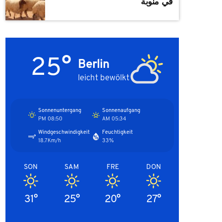
في منوبة
25°
Berlin
leicht bewölkt
Sonnenuntergang
Sonnenaufgang
08:50 PM
05:34 AM
Windgeschwindigkeit
Feuchtigkeit
18.7Km/h
33%
SON
SAM
FRE
DON
31°
25°
20°
27°