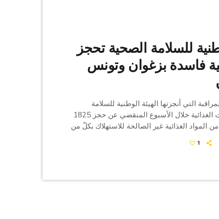
وطنية للسلامة الصحية تحجز
ية فاسدة بزغوان وتونس
قبة التي أنجزتها الهيئة الوطنية للسلامة
الصحية للمنتجات الغذائية خلال الأسبوع المنقضي عن حجز 1825
153. لترًا من المواد الغذائية غير الصالحة للاستهلاك بكلّ من
نس والقيروان، وفق ما أعلنته الهيئة في بلاغ لها
1
ضحت الهيئة، أن فرق المراقبة التابعة لها كثّفت
دانية بعدد من الولايات، وذلك في إطار حماية صحة
تداول مواد غذائية سليمة وآمنة في إطار […]