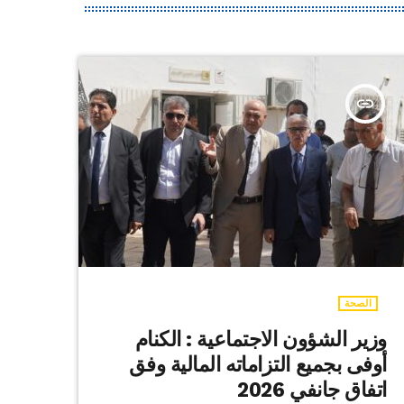
insert_link
الصحة
وزير الشؤون الاجتماعية : الكنام
أوفى بجميع التزاماته المالية وفق
اتفاق جانفي 2026