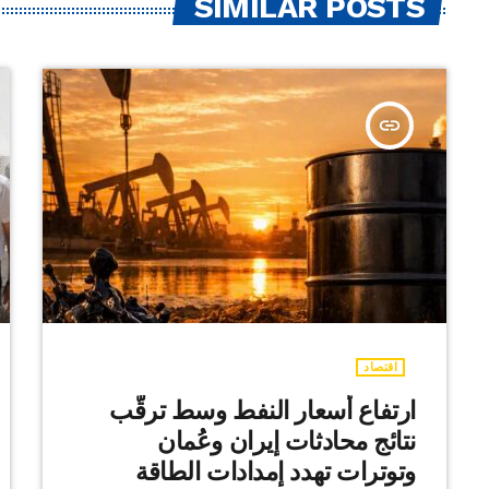
SIMILAR POSTS
insert_link
اقتصاد
ارتفاع أسعار النفط وسط ترقّب
نتائج محادثات إيران وعُمان
وتوترات تهدد إمدادات الطاقة