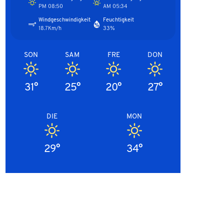
08:50 PM
05:34 AM
Windgeschwindigkeit
Feuchtigkeit
18.7Km/h
33%
SON
SAM
FRE
DON
31°
25°
20°
27°
DIE
MON
29°
34°