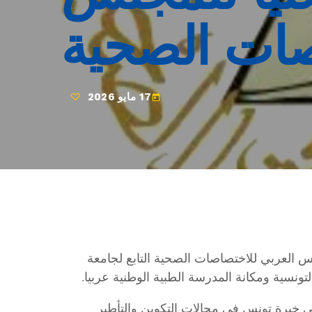
صات الصحية
17 مايو 2026
today
لس العربي للاختصاصات الصحية التابع لجامعة
تونسية ومكانة المدرسة الطبية الوطنية عربيا.
في خبرة تونس في مجالات التكوين والتأطير