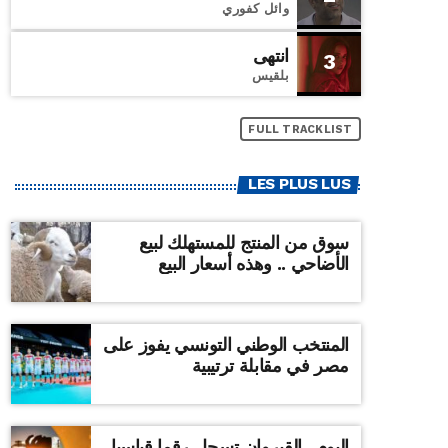
وائل كفوري
انتهى
3
بلقيس
FULL TRACKLIST
LES PLUS LUS
سوق من المنتج للمستهلك لبيع
الأضاحي .. وهذه أسعار البيع
المنتخب الوطني التونسي يفوز على
مصر في مقابلة ترتيبية
اليوم ..القيروان تسجل رقما قياسيا