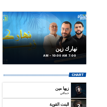
نهارك زين
7:00 AM - 10:00 AM
CHART
زيها مين
1
حماقي
البنت القوية
2