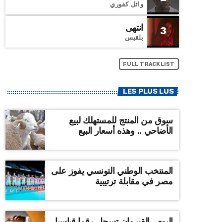
وائل كفوري
انتهى
3
بلقيس
FULL TRACKLIST
LES PLUS LUS
سوق من المنتج للمستهلك لبيع
الأضاحي .. وهذه أسعار البيع
المنتخب الوطني التونسي يفوز على
مصر في مقابلة ترتيبية
اليوم ..القيروان تسجل رقما قياسيا