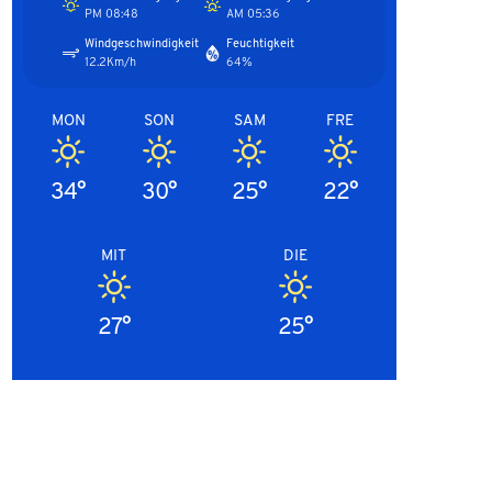
08:48 PM
05:36 AM
Windgeschwindigkeit
Feuchtigkeit
12.2Km/h
64%
MON
SON
SAM
FRE
34°
30°
25°
22°
MIT
DIE
27°
25°