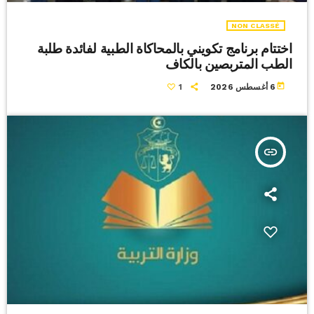
NON CLASSÉ
اختتام برنامج تكويني بالمحاكاة الطبية لفائدة طلبة
الطب المتربصين بالكاف
today
6 أغسطس 2026
1
insert_link