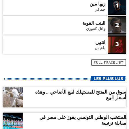
زيها مين
1
حماقي
البنت القوية
2
وائل كفوري
انتهى
3
بلقيس
FULL TRACKLIST
LES PLUS LUS
سوق من المنتج للمستهلك لبيع الأضاحي .. وهذه
أسعار البيع
المنتخب الوطني التونسي يفوز على مصر في
مقابلة ترتيبية