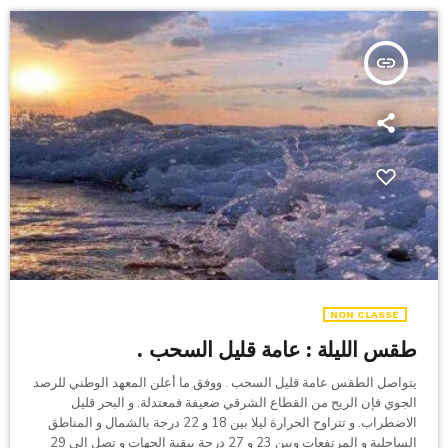
insert_link
NON CLASSÉ
طقس الليلة : عامة قليل السحب .
يتواصل الطقس عامة قليل السحب . ووفق ما أعلن المعهد الوطني للرصد
الجوي فإن الريح من القطاع الشرقي ضعيفة فمعتدلة. و البحر قليل
الاضطراب. و تتراوح الحرارة ليلا بين 18 و 22 درجة بالشمال و المناطق
الساحلية و المرتفعات وبين 23 و 27 درجة ببقية الجهات و تصل إلى 29