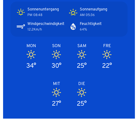
Sonnenuntergang
Sonnenaufgang
08:48 PM
05:36 AM
Windgeschwindigkeit
Feuchtigkeit
12.2Km/h
64%
MON
SON
SAM
FRE
34°
30°
25°
22°
MIT
DIE
27°
25°