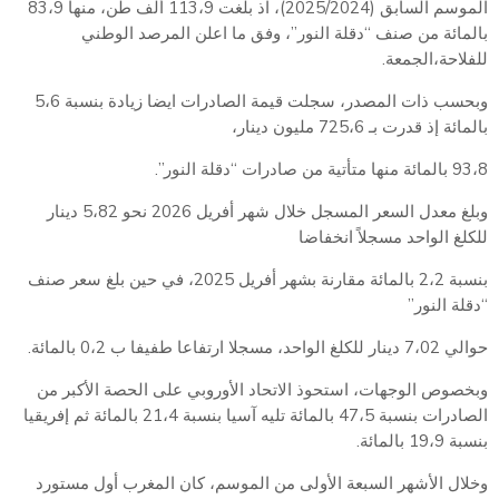
الموسم السابق (2025/2024)، اذ بلغت 113،9 ألف طن، منها 83،9
بالمائة من صنف “دقلة النور”، وفق ما اعلن المرصد الوطني
للفلاحة،الجمعة.
وبحسب ذات المصدر، سجلت قيمة الصادرات ايضا زيادة بنسبة 5،6
بالمائة إذ قدرت بـ 725،6 مليون دينار،
93،8 بالمائة منها متأتية من صادرات “دقلة النور”.
وبلغ معدل السعر المسجل خلال شهر أفريل 2026 نحو 5،82 دينار
للكلغ الواحد مسجلاً انخفاضا
بنسبة 2،2 بالمائة مقارنة بشهر أفريل 2025، في حين بلغ سعر صنف
“دقلة النور”
حوالي 7،02 دينار للكلغ الواحد، مسجلا ارتفاعا طفيفا ب 0،2 بالمائة.
وبخصوص الوجهات، استحوذ الاتحاد الأوروبي على الحصة الأكبر من
الصادرات بنسبة 47،5 بالمائة تليه آسيا بنسبة 21،4 بالمائة ثم إفريقيا
بنسبة 19،9 بالمائة.
وخلال الأشهر السبعة الأولى من الموسم، كان المغرب أول مستورد