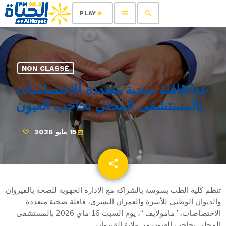
menu
search
play_arrow
PLAY
NON CLASSÉ
غدا:قافلة صحية متعددة الاختصاصات
بالمستشفى المحلي بحاجب العيون
15 مايو 2026
today
share
email
تنظم كلية الطب بسوسة بالشراكة مع الادارة الجهوية للصحة بالقيروان
والديوان الوطني للأسرة والعمران البشري، قافلة صحية متعددة
الاختصاصات،” مامولايف “، يوم السبت 16 ماي 2026 بالمستشفى
المحلي بحاجب العيون من ولاية القيروان