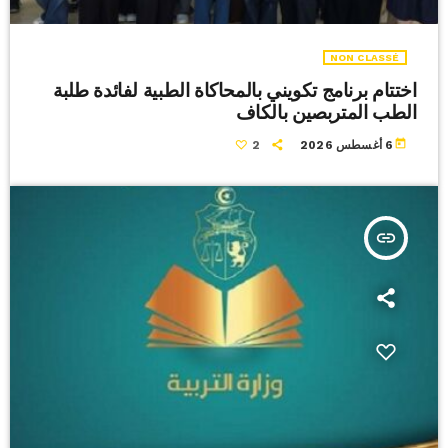
NON CLASSÉ
اختتام برنامج تكويني بالمحاكاة الطبية لفائدة طلبة
الطب المتربصين بالكاف
today
6 أغسطس 2026
2
insert_link