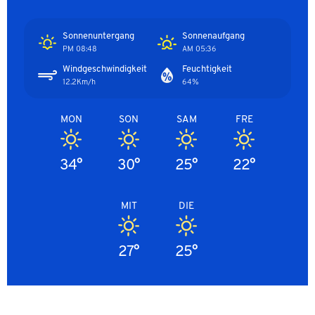
Sonnenuntergang
Sonnenaufgang
08:48 PM
05:36 AM
Windgeschwindigkeit
Feuchtigkeit
12.2Km/h
64%
MON
SON
SAM
FRE
34°
30°
25°
22°
MIT
DIE
27°
25°