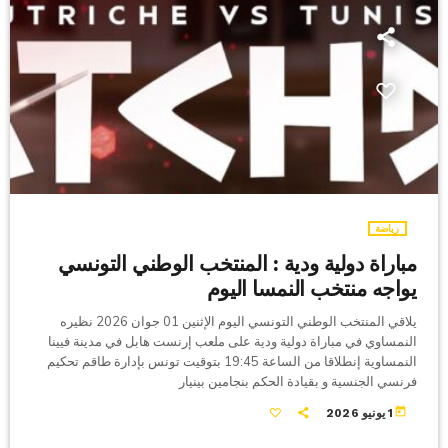
رياضة
مباراة دولية ودية : المنتخب الوطني التونسي
يواجه منتخب النمسا اليوم
يلاقي المنتخب الوطني التونسي اليوم الإثنين 01 جوان 2026 نظيره
النمساوي في مباراة دولية ودية على ملعب إرنست هابل في مدينة فيينا
النمساوية إنطلاقا من الساعة 19:45 بتوقيت تونس بإدارة طاقم تحكيم
فرنسي الجنسية و بقيادة الحكم بنجامين بينيار
today
1 يونيو 2026