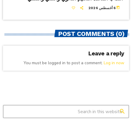
today
6 أغسطس 2026
POST COMMENTS (0)
Leave a reply
You must be logged in to post a comment.
Log in now
search