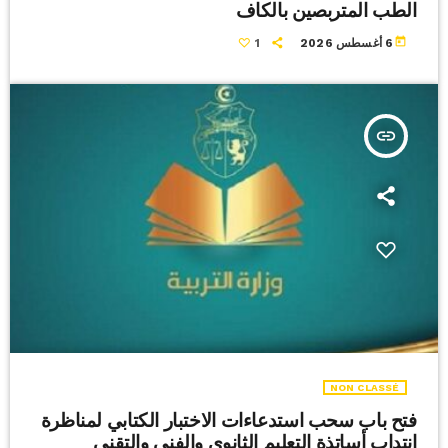
الطب المتربصين بالكاف
today
6 أغسطس 2026
1
insert_link
NON CLASSÉ
فتح باب سحب استدعاءات الاختبار الكتابي لمناظرة
انتداب أساتذة التعليم الثانوي والفني والتقني