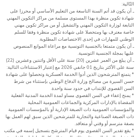
التّالية:
ـ أن يكون قد أتم السنة التاسعة من التعليم الأساسي أو محرزا على
شهادة تكوين منظرة بهذا المستوى مسلمة من مراكز التكوين المهني
التابعة لوزارة التكوين المهني والتشغيل أو من مراكز تكوين مهني
خاصة معترف بها ومتحصلا على شهادة تكوين منظرة وفقا للسلم
الوطني للمهارات في إحدى الاختصاصات المطلوبة.
ـ أن يكون متمتعا بالجنسية التونسية مع مراعاة الموانع المنصوص
عليها بمجلة الجنسية التونسية.
ـ أن يبلغ من العمر عشرين (20) سنة على الأقل واثنتين وعشرين (22)
سنة على الأكثر بتاريخ 01 جانفي 2026 مع إعتبار الاستثناءات التالية:
* يتمتع المترشحون الذين أدوا الخدمة العسكرية وتحصلوا على شهادة
حسن السيرة من مصالح وزارة الدفاع الوطني بإستثناء من شرط
السن القصوى للإنتداب في حدود سنة واحدة.
* يمنح إعفاء في السن القصوى مساو لمدة الخدمة المدنية الفعلية
المقضاة بالإدارات المركزية والجماعات العمومية المحلية
والمؤسسات العمومية ذات الصبغة الإدارية أو بالمؤسسات العمومية
ذات الصبغة الصناعية والتجارية للمترشحين الذين سبق لهم العمل بها
بصفة مترسم أو وقتي أو متعاقد.
* يقع تقدير السن القصوى يوم قيام المترشح بتسجيل إسمه في مكتب