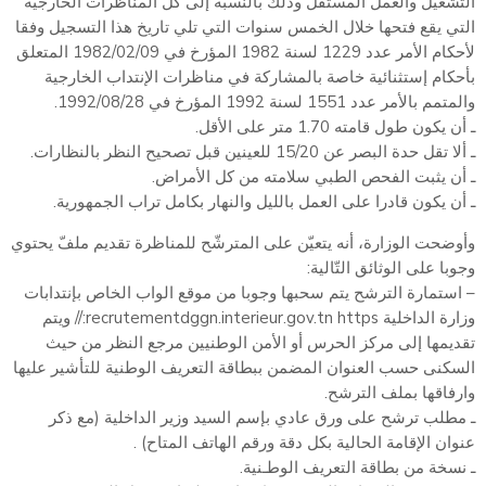
التشغيل والعمل المستقل وذلك بالنسبة إلى كل المناظرات الخارجية
التي يقع فتحها خلال الخمس سنوات التي تلي تاريخ هذا التسجيل وفقا
لأحكام الأمر عدد 1229 لسنة 1982 المؤرخ في 1982/02/09 المتعلق
بأحكام إستثنائية خاصة بالمشاركة في مناظرات الإنتداب الخارجية
والمتمم بالأمر عدد 1551 لسنة 1992 المؤرخ في 1992/08/28.
ـ أن يكون طول قامته 1.70 متر على الأقل.
ـ ألا تقل حدة البصر عن 15/20 للعينين قبل تصحيح النظر بالنظارات.
ـ أن يثبت الفحص الطبي سلامته من كل الأمراض.
ـ أن يكون قادرا على العمل بالليل والنهار بكامل تراب الجمهورية.
وأوضحت الوزارة، أنه يتعيّن على المترشّح للمناظرة تقديم ملفّ يحتوي
وجوبا على الوثائق التّالية:
– استمارة الترشح يتم سحبها وجوبا من موقع الواب الخاص بإنتدابات
وزارة الداخلية recrutementdggn.interieur.gov.tn https:// ويتم
تقديمها إلى مركز الحرس أو الأمن الوطنيين مرجع النظر من حيث
السكنى حسب العنوان المضمن ببطاقة التعريف الوطنية للتأشير عليها
وارفاقها بملف الترشح.
ـ مطلب ترشح على ورق عادي بإسم السيد وزير الداخلية (مع ذكر
عنوان الإقامة الحالية بكل دقة ورقم الهاتف المتاح) .
ـ نسخة من بطاقة التعريف الوطـنية.