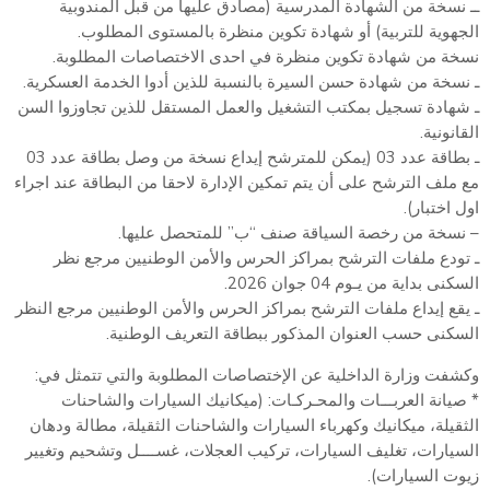
ــ نسخة من الشهادة المدرسية (مصادق عليها من قبل المندوبية
الجهوية للتربية) أو شهادة تكوين منظرة بالمستوى المطلوب.
نسخة من شهادة تكوين منظرة في احدى الاختصاصات المطلوبة.
ـ نسخة من شهادة حسن السيرة بالنسبة للذين أدوا الخدمة العسكرية.
ـ شهادة تسجيل بمكتب التشغيل والعمل المستقل للذين تجاوزوا السن
القانونية.
ـ بطاقة عدد 03 (يمكن للمترشح إيداع نسخة من وصل بطاقة عدد 03
مع ملف الترشح على أن يتم تمكين الإدارة لاحقا من البطاقة عند اجراء
اول اختبار).
– نسخة من رخصة السياقة صنف “ب” للمتحصل عليها.
ـ تودع ملفات الترشح بمراكز الحرس والأمن الوطنيين مرجع نظر
السكنى بداية من يـوم 04 جوان 2026.
ـ يقع إيداع ملفات الترشح بمراكز الحرس والأمن الوطنيين مرجع النظر
السكنى حسب العنوان المذكور ببطاقة التعريف الوطنية.
وكشفت وزارة الداخلية عن الإختصاصات المطلوبة والتي تتمثل في:
* صيانة العربـــات والمحـركـات: (ميكانيك السيارات والشاحنات
الثقيلة، ميكانيك وكهرباء السيارات والشاحنات الثقيلة، مطالة ودهان
السيارات، تغليف السيارات، تركيب العجلات، غســــل وتشحيم وتغيير
زيوت السيارات).