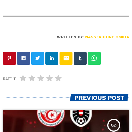
WRITTEN BY:
NASSERDDINE HMIDA
email
RATE IT
PREVIOUS POST
insert_link