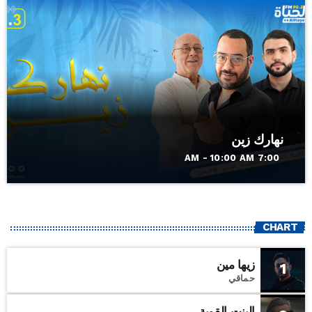
نهارك زين
7:00 AM - 10:00 AM
CHART
زيها مين
1
حماقي
البنت القوية