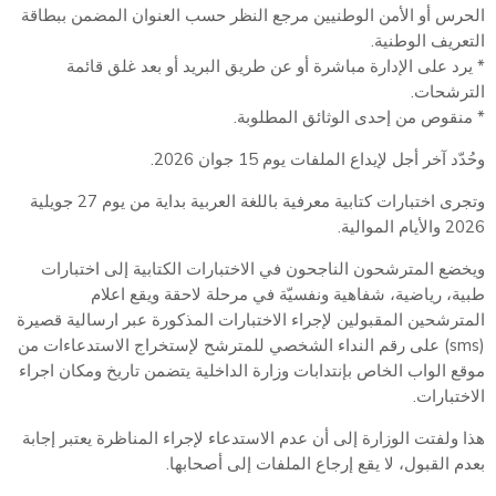
الحرس أو الأمن الوطنيين مرجع النظر حسب العنوان المضمن ببطاقة
التعريف الوطنية.
* يرد على الإدارة مباشرة أو عن طريق البريد أو بعد غلق قائمة
الترشحات.
* منقوص من إحدى الوثائق المطلوبة.
وحُدّد آخر أجل لإيداع الملفات يوم 15 جوان 2026.
وتجرى اختبارات كتابية معرفية باللغة العربية بداية من يوم 27 جويلية
2026 والأيام الموالية.
ويخضع المترشحون الناجحون في الاختبارات الكتابية إلى اختبارات
طبية، رياضية، شفاهية ونفسيّة في مرحلة لاحقة ويقع اعلام
المترشحين المقبولين لإجراء الاختبارات المذكورة عبر ارسالية قصيرة
(sms) على رقم النداء الشخصي للمترشح لإستخراج الاستدعاءات من
موقع الواب الخاص بإنتدابات وزارة الداخلية يتضمن تاريخ ومكان اجراء
الاختبارات.
هذا ولفتت الوزارة إلى أن عدم الاستدعاء لإجراء المناظرة يعتبر إجابة
بعدم القبول، لا يقع إرجاع الملفات إلى أصحابها.