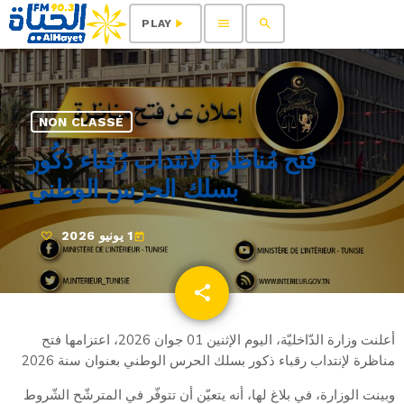
menu
search
play_arrow
PLAY
NON CLASSÉ
فتح مُناظرة لانتداب رُقباء ذكُور
بسلك الحرس الوطني
1 يونيو 2026
today
share
email
أعلنت وزارة الدّاخليّة، اليوم الإثنين 01 جوان 2026، اعتزامها فتح
مناظرة لإنتداب رقباء ذكور بسلك الحرس الوطني بعنوان سنة 2026
وبينت الوزارة، في بلاغ لها، أنه يتعيّن أن تتوفّر في المترشّح الشّروط