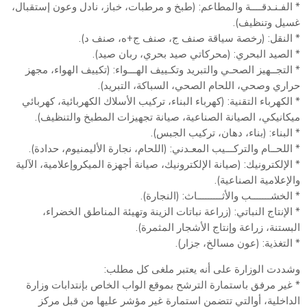
* الفـنـدقــــة والمطاعم: (طبخ و مرطبات، خباز، نادل وعون إستقبال،
غسيل وتنظيف).
* النقل: (رخصة سياقة صنف ج، صنف ج+ه، صنف د).
* الصيد البحري: (محركاتي صيد بحري، ربان صيد).
* التجــهيز الصحـي والتبريد وتكـييف الهـــواء: (تكييف الهواء، مجهز
حراري وصحي، اللحام الصحي، السباكة، التبريد).
* الكهرباء التقنية: (كهرباء البناء، تركيب الأسلاك الكهربائية، كهربائي
ميكانيكي، الصيانة الصناعية، صيانة تجهيزات المطبخ والتنظيف).
* البناء: (بناء، دهان، تركيب الجبس).
* اللحــام والتركـــيب المعـدني: (اللحام، نجارة الأليمنيوم، حدادة).
* الإلكترونيك: (صيانة الإلكترونيك، صيانة أجهزة الميكروإعلامية، الآلية
والإعلامية الصناعية).
* الخشـــــــب والأثـــــــــاث: (النجارة).
* الإنتاج النباتي: (زراعة نباتات الزينة وتهيئة المناطق الخضراء،
البستنة، زراعة وإنتاج الأشجار المثمرة).
* التغذية: (عون مسالخ، جزار).
وشددت الوزارة على أنه يعتبر ملغى كل مطلب:
* غير مرفق باستمارة الترشح بموقع الواب الخاص بإنتدابات وزارة
الداخلية، أوالتي تتضمن استمارة غير مؤشر عليها من قبل مركز