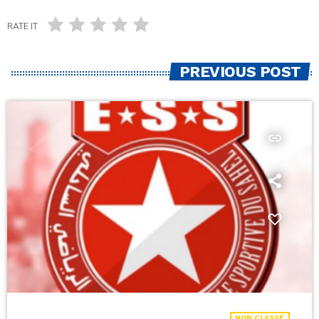
RATE IT
PREVIOUS POST
insert_link
NON CLASSÉ