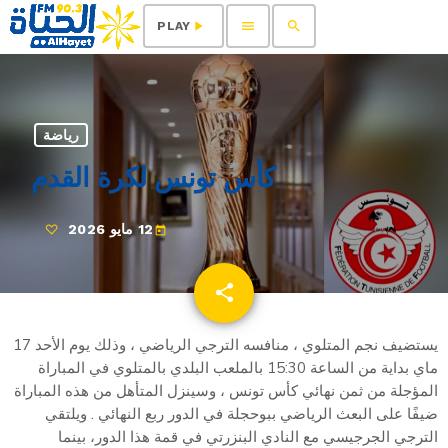
menu
search
play_arrow
PLAY
رياضة
كأس تونس لكرة القدم
12 مايو 2026
today
share
email
يستضيف نجم المتلوي ، منافسه الترجي الرياضي ، وذلك يوم الأحد 17
ماي بداية من الساعة 15:30 بالملعب البلدي بالمتلوي في المباراة
المؤجلة من ثمن نهائي كأس تونس ، وسينزل المتأهل من هذه المباراة
ضيفًا على البعث الرياضي ببوحجلة في الدور ربع النهائي . ويلتقي
الترجي الجرجيسي مع النادي البنزرتي في قمة هذا الدور، بينما