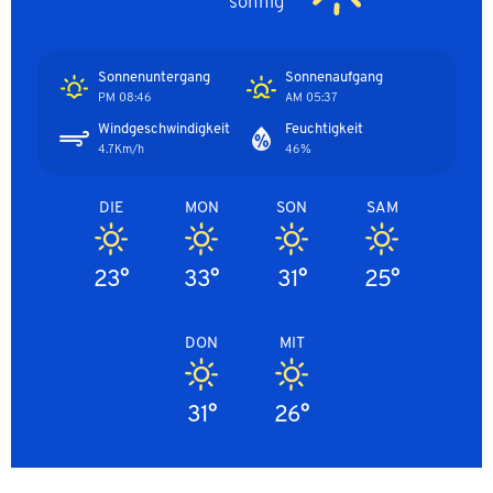
sonnig
Sonnenuntergang
Sonnenaufgang
08:46 PM
05:37 AM
Windgeschwindigkeit
Feuchtigkeit
4.7Km/h
46%
DIE
MON
SON
SAM
23°
33°
31°
25°
DON
MIT
31°
26°