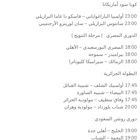
كوبا سود أماريكانا :
23:00 أولمبيا الباراغواياني – فاسكو دا غاما البرازيلي
23:00 سانتوس البرازيلي – سان لورينزو الأرجنتيني
الدوري المصري : ( مرحلة التتويج )
18:00 المصري البورسعيدي – الأهلي
18:00 بيراميدز – سموحة
18:00 الزمالك – سيراميكا كليوباترا
البطولة الجزائرية :
17:45 أولمبيك الشلف – شبيبة القبائل
17:45 البيضاء – شبيبة الساورة
17:45 وفاق سطيف – مولودية الجزائر
20:00 شباب بلوزداد – مولودية وهران
دوري روشن السعودي :
19:00 الخليج – أهلي جدة
19:00 النجمة – الشباب