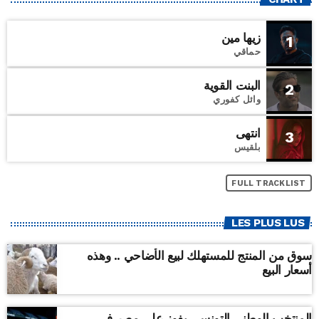
زيها مين
1
حماقي
البنت القوية
2
وائل كفوري
انتهى
3
بلقيس
FULL TRACKLIST
LES PLUS LUS
سوق من المنتج للمستهلك لبيع الأضاحي .. وهذه
أسعار البيع
المنتخب الوطني التونسي يفوز على مصر في