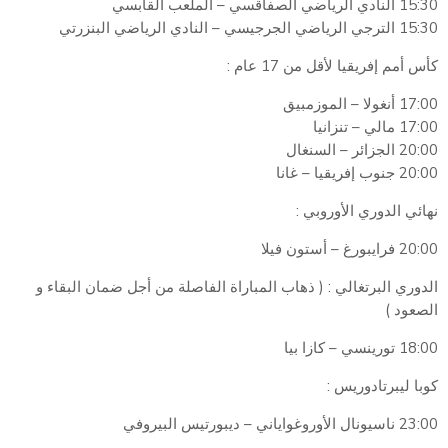
15:30 النادي الرياضي الصفاقسي – الملعب القابسي
15:30 الترجي الرياضي الجرجيسي – النادي الرياضي البنزرتي
كأس أمم إفريقيا لأقل من 17 عام :
17:00 أنغولا – الموزمبيق
17:00 مالي – تنزانيا
20:00 الجزائر – السنغال
20:00 جنوب إفريقيا – غانا
نهائي الدوري الأوروبي :
20:00 فرايبورغ – أستون فيلا
الدوري البرتغالي : ( ذهاب المباراة الفاصلة من أجل ضمان البقاء و
الصعود )
18:00 تورينسي – كازا بيا
كوبا ليبرتادوريس :
23:00 ناسيونال الأوروغواياني – ديبورتيس البيروفي