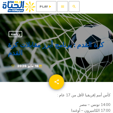
menu
search
play_arrow
PLAY
رياضة
كرة القدم : برنامج أبرز مقابلات كرة
القدم
16 مايو 2026
today
share
email
كأس أمم إفريقيا لأقل من 17 عام :
14:00 تونس – مصر
17:00 الكاميرون – أوغندا