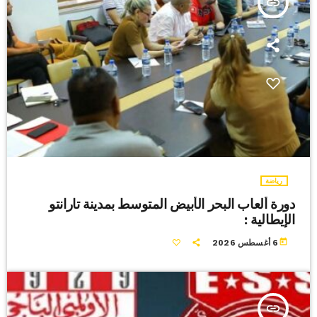
insert_link
رياضة
دورة ألعاب البحر الأبيض المتوسط بمدينة تارانتو
الإيطالية :
today
6 أغسطس 2026
insert_link