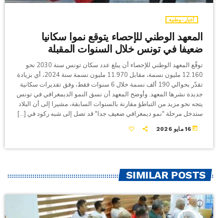
أخبار-وطنية
المعهد الوطني للإحصاء يتوقع نموا سكانيا
ضعيفا في تونس خلال السنوات المقبلة
توقّع المعهد الوطني للإحصاء أن يبلغ عدد سكان تونس سنة 2030 نحو
12.160 مليون نسمة، مقابل 11.970 مليون نسمة سنة 2024، أي بزيادة
تقدّر بحوالي 190 ألف نسمة خلال 6 سنوات فقط، وفق تقديرات سكانية
جديدة نشرها المعهد. وأوضح المعهد أن نسق النمو الديمغرافي في تونس
يتجه نحو مزيد من التباطؤ مقارنة بالسنوات السابقة، مشيرا إلى أن البلاد
ستدخل مرحلة "نمو ديمغرافي ضعيف جدا" قد تصل إلى شبه ركود في […]
today
16 مايو 2026
SIMILAR POSTS