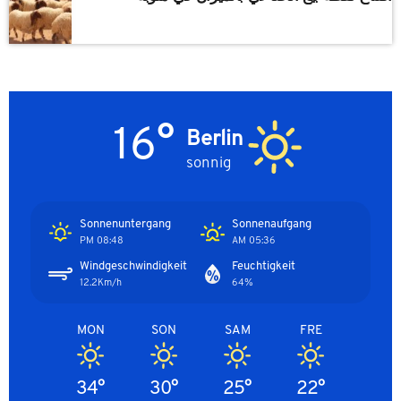
16°
Berlin
sonnig
Sonnenuntergang
Sonnenaufgang
08:48 PM
05:36 AM
Windgeschwindigkeit
Feuchtigkeit
12.2Km/h
64%
MON
SON
SAM
FRE
34°
30°
25°
22°