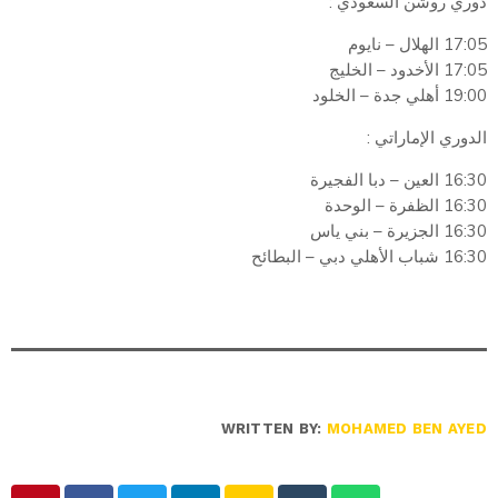
دوري روشن السعودي :
17:05 الهلال – نايوم
17:05 الأخدود – الخليج
19:00 أهلي جدة – الخلود
الدوري الإماراتي :
16:30 العين – دبا الفجيرة
16:30 الظفرة – الوحدة
16:30 الجزيرة – بني ياس
16:30 شباب الأهلي دبي – البطائح
WRITTEN BY:
MOHAMED BEN AYED