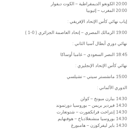
20:00 الكونغو الديمقراطية – الكوت ديفوار
20:00 المغرب – إثيوبيا
إياب نهائي كأس الإتحاد الإفريقي :
19:00 الزمالك المصري – إتحاد العاصمة الجزائري ( 0-1 )
نهائي دوري أبطال آسيا الثاني :
18:45 النصر السعودي – غامبا أوساكا
نهائي كأس الإتحاد الإنجليزي :
15:00 مانشستر سيتي – تشيلسي
الدوري الألماني :
14:30 بيارن ميونخ – كولن
14:30 فيردير بريمن – بوروسيا دورتموند
14:30 إنتراخت فرانكفورت – شتوتغارت
14:30 بوروسيا منشنغلادباخ – هوفنهايم
14:30 باير ليفركوزن – هامبورغ