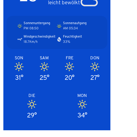
leicht bewölkt
Sonnenuntergang
Sonnenaufgang
08:50 PM
05:34 AM
Windgeschwindigkeit
Feuchtigkeit
18.7Km/h
33%
SON
SAM
FRE
DON
31°
25°
20°
27°
DIE
MON
29°
34°