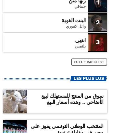
زيها مين
1
حماقي
البنت القوية
2
وائل كفوري
انتهى
3
بلقيس
FULL TRACKLIST
LES PLUS LUS
سوق من المنتج للمستهلك لبيع
الأضاحي .. وهذه أسعار البيع
المنتخب الوطني التونسي يفوز على
مصر في مقابلة ترتيبية