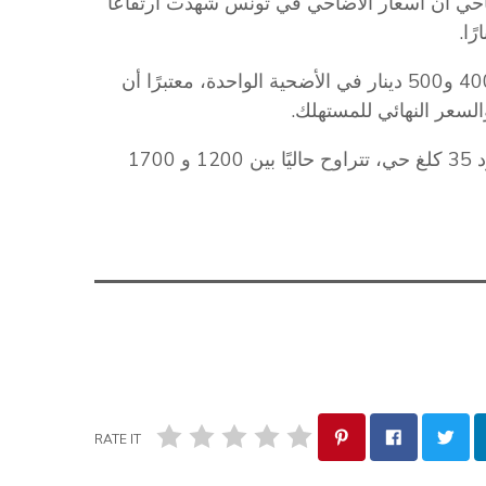
احي أن أسعار الأضاحي في تونس شهدت ارتفاعًا
وأوضح الرياحي أن “القشّارة” يحققون أرباحًا تتراوح بين 400 و500 دينار في الأضحية الواحدة، معتبرًا أن
لسعر النهائي للمستهلك.
وأشار إلى أن أسعار الخرفان ذات الوزن العادي، في حدود 35 كلغ حي، تتراوح حاليًا بين 1200 و 1700
RATE IT