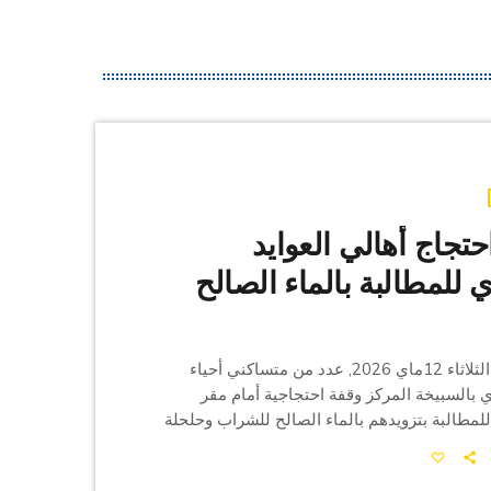
حتجاج أهالي العوايد
للمطالبة بالماء الصالح
نفذ صباح اليوم الثلاثاء 12ماي 2026, عدد من متساكني أحياء
ي بالسبيخة المركز وقفة احتجاجية أمام مقر
للمطالبة بتزويدهم بالماء الصالح للشراب وحلحلة
ي عطلت هذا المشروع منذ ان تمت المصادقة
جهويوقد تم رصد ميزانية لتنفيذ هذا المشروع