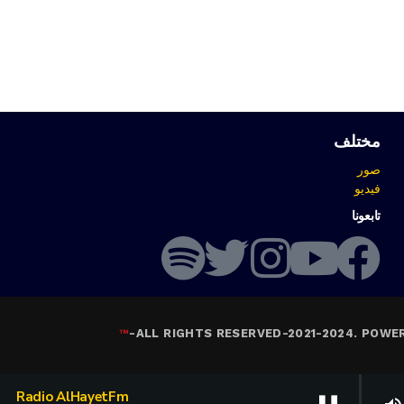
مختلف
صور
فيديو
تابعونا
™
-
ALL RIGHTS RESERVED-2021-2024. POWE
Radio AlHayetFm