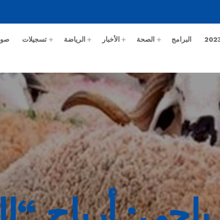
البرامج
الصحة
الأخبار
الرياضة
تسجيلات
صور
احي: أرباح “ا