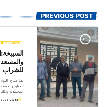
PREVIOUS POST
insert_link
NON CLASSÉ
السبيخة:ا
والمسعدي 
للشراب
العوايد والمسعد
المعتمدية وذلك 
الاشكاليات الت
12 مايو 2026
today
عليه بالمجلس ال