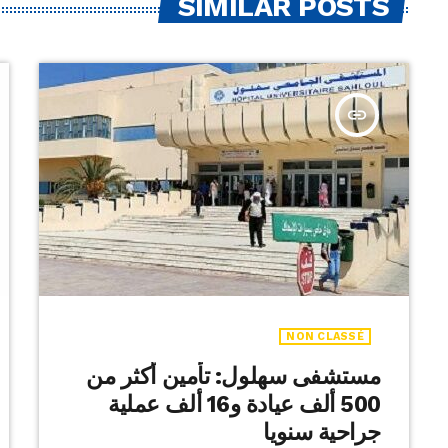
SIMILAR POSTS
insert_link
NON CLASSÉ
مستشفى سهلول: تأمين أكثر من
500 ألف عيادة و16 ألف عملية
جراحية سنويا