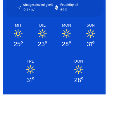
Windgeschwindigkeit
Feuchtigkeit
10.4Km/h
59%
MIT
DIE
MON
SON
25°
23°
28°
31°
FRE
DON
31°
28°