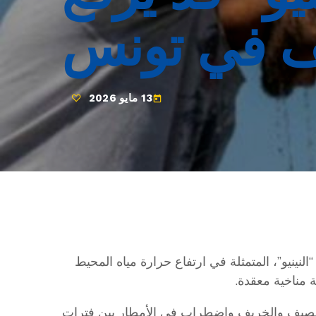
ف في تونس
13 مايو 2026
today
نينيو”، المتمثلة في ارتفاع حرارة مياه المحيط
مناخية معقدة.
ل الصيف والخريف واضطراب في الأمطار بين فترات