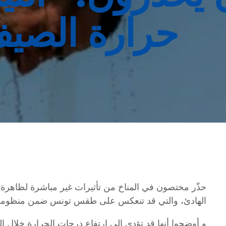
حرارة الصي
حذّر مختصون في المناخ من تأثيرات غير مباشرة لظاهرة “ال
الهادئ، والتي قد تنعكس على طقس تونس ضمن منظومة 
و أوضحوا أنها قد تؤدي إلى ارتفاع درجات الحرارة خلا