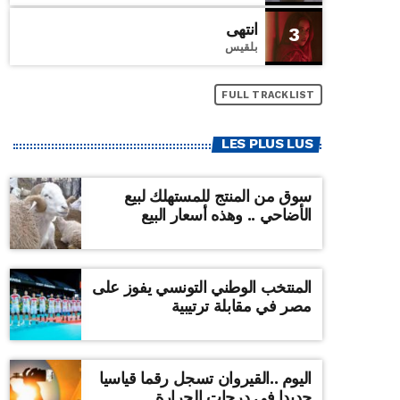
انتهى
3
بلقيس
FULL TRACKLIST
LES PLUS LUS
سوق من المنتج للمستهلك لبيع
الأضاحي .. وهذه أسعار البيع
المنتخب الوطني التونسي يفوز على
مصر في مقابلة ترتيبية
اليوم ..القيروان تسجل رقما قياسيا
جديدا في درجات الحرارة