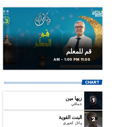
قم للمعلم
11:00 AM - 1:00 PM
CHART
زيها مين
1
حماقي
البنت القوية
2
وائل كفوري