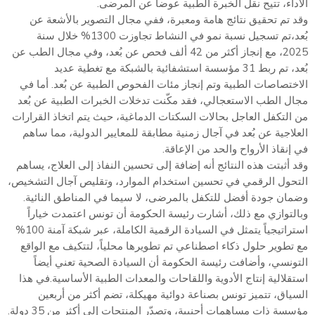
الأداء، تتيح نقل الخبرة الطبية عوضا عن المرضى.
وقد تم تحقيق نتائج هامة ومعبرة، ففي مجال التصوير بالأشعة عن
بُعد،تم تسجيل نسبة نمو في النشاط تجاوزت 1300% خلال سنة
2025، مع إنجاز أكثر من 42 ألف فحص عن بُعد، وفي مجال الطب عن
بُعد، تم ربط 31 مؤسسة استشفائية بالشبكة مع تغطية عديد
الاختصاصات الطبية وتم إنجاز مئات الفحوص الطبية عن بُعد. أما في
مجال الطب الاستعجالي، فقد مكّنت تدخلات الخبرات الطبية عن بُعد
من التكفل العاجل بحالات السكتات الدماغية، حيث يتم اتخاذ القرارات
العلاجية عن بُعد في آجال زمنية مطابقة للمعايير الدولية، مما ساهم
في إنقاذ الأرواح والحد من الإعاقة.
وقد أثبتت هذه النتائج أنه إضافة إلى تحسين النفاذ إلى العلاج، يساهم
التحول الرقمي في تحسين استخدام الموارد، وتقليص آجال التشخيص،
وضمان جودة أفضل للتكفل بالمرضى، لا سيما في المناطق النائية.
وبالتوازي مع ذلك، أشارت رئيسة الحكومة أن تونس اعتمدت خياراً
استراتيجياً يتمثل في السيادة الرقمية الكاملة، عبر شبكة آمنة 100%
مع تطوير حلول ذكاء اصطناعي تم تطويرها محلياً، لتتكيف مع الواقع
التونسي، وأضافت رئيسة الحكومة أن السيادة الصحية تعني أيضاً
استقلالية إنتاج الأدوية واللقاحات والمعدات الطبية الأساسية.في هذا
السياق، تتميز تونس بصناعة دوائية مهيكلة، تضم أكثر من أربعين
مؤسسة ذات مساهمات أجنبية، وتصدّر المنتجات إلى أكثر من 35 دولة.