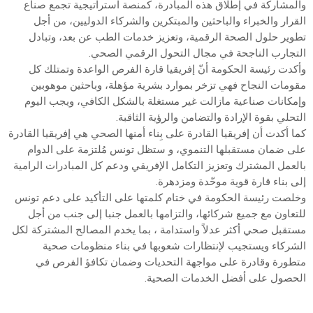
والمشاركة في إطلاق هذه المبادرة، كمنصة استراتيجية تجمع صناع
القرار والخبراء والباحثين والمبتكرين والشركاء الدوليين، من أجل
تطوير حلول الصحة الرقمية، وتعزيز خدمات الطب عن بعد، وتبادل
التجارب الناجحة في مجال التحول الرقمي الصحي.
وأكدت رئيسة الحكومة أنّ إفريقيا قارة الفرص الواعدة وتمتلك كل
مقومات النجاح فهي تزخر بموارد بشرية مؤهلة، وباحثين موهوبين
وإمكانات صناعية مازالت غير مستغلة بالشكل الكافي، ويجب اليوم
التحلي بقوة الإرادة والتضامن والرؤية الثاقبة.
كما أكدت أن إفريقيا القادرة على بِناء أمنها الصحي هي إفريقيا القادرة
على ضمان مستقبلها التنموي، و ستظل تونس مُلتزمة على الدوام
بالعمل المشترك وتعزيز التكامل الإفريقي ودعم كل المبادرات الرامية
إلى بناء قارة قوية موحّدة ومزدهرة.
وخلصت رئيسة الحكومة في ختام كلمتها على التأكيد على دعم تونس
للتعاون مع جميع شركائها، والتزامها بالعمل جنبا إلى جنب من أجل
مستقبل صحي أكثر عدلاً واستدامة ، بما يخدم المصالح المشتركة لكل
الشركاء ويستجيب لإنتظارات شعوبها في بناء منظومات صحية
متطورة وقادرة على مواجهة التحديات وضمان تكافؤ الفرص في
الحصول على أفضل الخدمات الصحية.