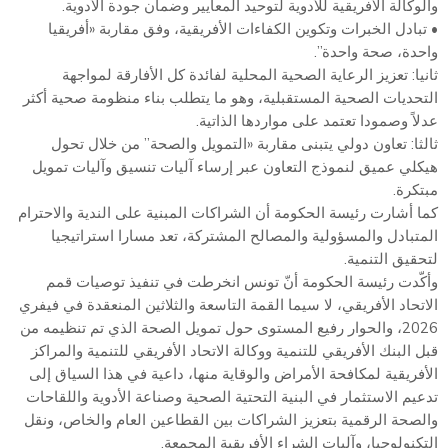
والوكالة الأفريقية للأدوية لتوحيد المعايير وضمان جودة الأدوية.
• تبادل الخبرات وتكوين الكفاءات الأفريقية، وفق مقاربة «أفريقيا
واحدة، صحة واحدة”.
ثانيا: تعزيز الرعاية الصحية المحلية لفائدة كل الأفارقة لمواجهة
التحديات الصحية المستقبلية، وهو ما يتطلب بناء منظومة صحية أكثر
عدلاً وصمودا تعتمد على مواردها الذاتية.
ثالثا: تعاون دولي يتبنى مقاربة «التمويل والصحة” من خلال تحول
هيكلي عميق لنموذج التعاون عبر إرساء آليات تنسيق وآليات تمويل
مبتكرة.
كما أشارت رئيسة الحكومة أن الشراكات المبنية على الندية والاحترام
المتبادل والمسؤولية والمصالح المشتركة، تعد مسارا استراتيجيا
لتحقيق التنمية.
وأكّدت رئيسة الحكومة أنّ تونس انخرطت في تنفيذ توصيات قمم
الاتحاد الأفريقي، لا سيما القمة التاسعة والثلاثين المنعقدة في فيفري
2026، والحوار رفيع المستوى حول تمويل الصحة الذي تم تنظيمه من
قبل البنك الأفريقي للتنمية ووكالة الاتحاد الأفريقي للتنمية والمراكز
الأفريقية لمكافحة الأمراض والوقاية منها، داعية في هذا السياق إلى
تدعيم الاستثمار في البنية التحتية الصحية وصناعة الأدوية واللقاحات
والصحة الرقمية بتعزيز الشراكات بين القطاعين العام والخاص، ونقل
التكنولوجيا، وآليات الشراء الأفريقية المجمعة.