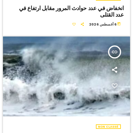
انخفاض في عدد حوادث المرور مقابل ارتفاع في
عدد القتلى
today
6 أغسطس 2026
insert_link
NON CLASSÉ