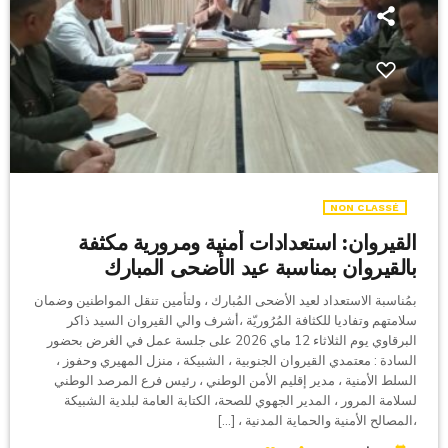
NON CLASSÉ
القيروان: استعدادات أمنية ومرورية مكثفة
بالقيروان بمناسبة عيد الأضحى المبارك
بمُناسبة الاستعداد لعيد الأضحى المُبارك ، ولتأمين تنقل المواطنين وضمان
سلامتهم وتفاديا للكثافة المُرُوريّة ،أشرف والي القيروان السيد ذاكر
البرقاوي يوم الثلاثاء 12 ماي 2026 على جلسة عمل في الغرض بحضور
السادة : معتمدي القيروان الجنوبية ، الشبيكة ، منزل المهيري وحفوز ،
السلط الأمنية ، مدير إقليم الأمن الوطني ، رئيس فرع المرصد الوطني
لسلامة المرور ، المدير الجهوي للصحة، الكتابة العامة لبلدية الشبيكة
،المصالح الأمنية والحماية المدنية ، […]