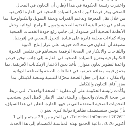
واعتبرت رئيسة الحكومة في هذا الإطار، أن التعاون في المجال
الصحي يوفر فرصا كبيرة لدعم السيادة الصحية في القارة الإفريقية
من خلال نقل المعرفة وتدعيم القدرات وتعبئة التمويل والتكنولوجيا، بما
يساهم في دعم البنية التحتية الصحية وتمويل البرامج الوقائية وجعل
الأنظمة الصحية أكثر صمودا، إلى جانب رفع جودة الخدمات الصحية
وبناء كفاءات محلية قادرة على قيادة التحول الصحي في إفريقيا،
مضيفة أن التعاون في مجالات حيوية، على غرار إنتاج الأدوية
واللقاحات والابتكار في الصحة الرقمية سيساهم في تقليص الفجوة
التكنولوجية وتعزيز السيادة الصحية في القارة، إلى جانب توفير فرص
واعدة لتطوير تعاون متوازن يأخذ بعين الاعتبار الإمكانات الأفريقية، بما
يحقق قيمة مضافة حقيقية في قطاعات الصحة والصناعة الدوائية
والابتكار، داعية إلى جعل الصحة محرّكا للتنمية ومنصة للابتكار، بما
يعزز آفاق التعاون والتكامل.
وأكّدت رئيسة الحكومة على أن مقاربة “الصحة الواحدة”، التي تربط
بين صحة الإنسان والحيوان والبيئة، تمثل الإطار الأمثل الذي يستجيب
للتحديات الصحية المعقدة التي تواجهها القارة، لتعلن في هذا السياق،
بأنّ تونس ستستضيف تظاهرة دولية كبرى بعنوان
“TeleHealthConnect 2026″، في الفترة من 29 سبتمبر إلى 1
أكتوبر 2026، داعية الجميع بهذه المناسبة للانضمام إلى هذا الحدث