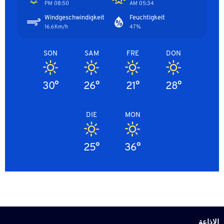
08:50 PM
05:34 AM
Windgeschwindigkeit
Feuchtigkeit
16.6Km/h
47%
SON
SAM
FRE
DON
30°
26°
21°
28°
DIE
MON
25°
36°
الاذاعة