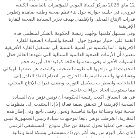
12 ماي 2026 بمركز كينياتا الدولي للمؤتمرات بالعاصمة الكينية
نيروبي، في جلسة حوارية حول بناء نظم صحية وطنية صامدة وتطوير
قدرات الإنتاج المحلي والإقليمي بهدف تعزيز السيادة الصحية للقارة
الإفريقية.
وفي مستهل كلمتها توجّهت رئيسة الحكومة بالشكر لمنظمي هذه
القمة على اختيار موضوع حول “الصحة والسيادة الصحية للقارة
الإفريقية”، لما يكتسيه من أهمية بالنسبة إلى مستقبل القارة الأفريقية
معتبرة أن الأزمات الصحية العالمية المتتالية التي شهدها العالم خلال
السنوات الأخيرة، وفي مقدمتها جائحة كوفيد-19، أبرزت حجم
التحديات التي تواجهها المنظومة الصحية ، وكشفت عن ضعفها الهيكلي
وهشاشتها والتبعية المفرطة للخارج، من انعدام النفاذ العادل إلى
اللقاحات، واضطراب سلاسل التوريد، وضعف قدرات الإنتاج المحلي،
مما يستوجب اتخاذ إجراءات عاجلة.
في هذا السياق، أكدت رئيسة الحكومة أن تونس تؤمن بأن السيادة
الصحية الإفريقية لن تتحقق بصفة فعالة إلا إذا استندت إلى منظومات
صحية قوية وصناعة دوائية تنافسية وتحول رقمي ناجع. وفي إطار هذه
المقاربة، انخرطت تونس ،تبعا لتوجيهات سيادة رئيس الجمهورية قيس
سعيد، في عملية تحول عميقة من خلال نموذج “المستشفى الرقمي”
الذي مكّن اليوم من ربط أكثر من 25 مستشفى بشبكة آمنة وعالية