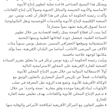
ويشكل هذا النسيج الصناعي قاعدة صلبة لتطوير إنتاج الأدوية
الأساسية والأدوية الجنيسة والمثائل الحيوية وصولاً إلى إنتاج اللقاحات.
وأكدت رئيسة الحكومة أنه يمكن في هذا الإطار أن تلعب تونس، دور
المنصة الإقليمية لإنتاج الأدوية والخدمات اللوجستية ونقل التكنولوجيا،
خدمةً لسوق إفريقية تشهد نمواً متسارعاً.
كما بينت أن قطاع الصحة يمثل رافعة اقتصادية من خلال تطوير
السياحة الطبية، فبفضل جودة كفاءاتها الطبية وبنيتها التحتية
الاستشفائية وموقعها الجغرافي المتميز، تستقبل تونس سنوياً مئات
الآلاف من المرضى الأجانب، أساسا من البلدان الإفريقية، مما يؤكد
مكانتها كوجهة علاجية تنافسية.
وبيّنت رئيسة الحكومة أن رؤية تونس ترتكز في ما يتعلق بتعزيز السيادة
الصحية للقارة الإفريقية على المحاور الاستراتيجية التالية:
أولاً: الاستقلالية الدوائية من خلال تعزيز الإنتاج المحلي للأدوية
واللقاحات، فضلاً عن تكريس التميّز المعياري بالتعاون الوثيق مع
الوكالة الأفريقية للأدوية. وتضع هذه الرؤية نقل المعرفة في صلب
الأولويات لبناء إفريقيا موحدة وفق مقاربة “صحة واحدة” من خلال:
• تدعيم الإنتاج المحلي للأدوية واللقاحات بهدف تقليص تبعية القارة
للخارج.
• تطوير التعاون مع المراكز الأفريقية لمكافحة الأمراض والوقاية منها