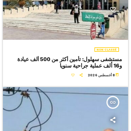
NON CLASSÉ
مستشفى سهلول: تأمين أكثر من 500 ألف عيادة
و16 ألف عملية جراحية سنويا
today
8 أغسطس 2026
insert_link