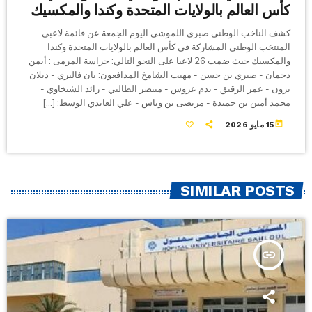
كأس العالم بالولايات المتحدة وكندا والمكسيك
كشف الناخب الوطني صبري اللموشي اليوم الجمعة عن قائمة لاعبي
المنتخب الوطني المشاركة في كأس العالم بالولايات المتحدة وكندا
والمكسيك حيث ضمت 26 لاعبا على النحو التالي: حراسة المرمى : أيمن
دحمان - صبري بن حسن - مهيب الشامخ المدافعون: يان فاليري - ديلان
برون - عمر الرقيق - تدم عروس - منتصر الطالبي - رائد الشيخاوي -
محمد أمين بن حميدة - مرتضى بن وناس - علي العابدي الوسط: […]
today
15 مايو 2026
SIMILAR POSTS
insert_link