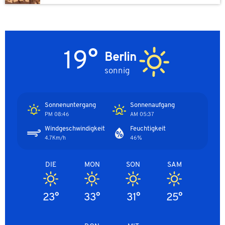
19°
Berlin
sonnig
Sonnenuntergang
Sonnenaufgang
08:46 PM
05:37 AM
Windgeschwindigkeit
Feuchtigkeit
4.7Km/h
46%
DIE
MON
SON
SAM
23°
33°
31°
25°