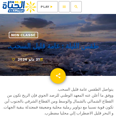
menu
search
play_arrow
PLAY
NON CLASSÉ
طقس الليلة : عامة قليل السحب.
21 مايو 2026
today
share
email
يتواصل الطقس عامة قليل السحب.
ووفق ما أعلن عنه المعهد الوطني للرصد الجوي فإن الريح تكون من
القطاع الشمالي بالشمال والوسط ومن القطاع الشرقي بالجنوب أين
تكون قوية نسبيا مع دواوير رملية محلية وضعيفة فمعتدلة ببقية الجهات.
و البحر قليل الاضطراب إلي محليا مضطرب.