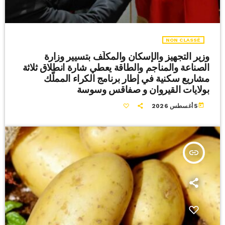
NON CLASSÉ
وزير التجهيز والإسكان والمكلّف بتسيير وزارة
الصناعة والمناجم والطاقة يعطي شارة انطلاق ثلاثة
مشاريع سكنية في إطار برنامج الكراء المملّك
بولايات القيروان و صفاقس وسوسة
today
5 أغسطس 2026
insert_link