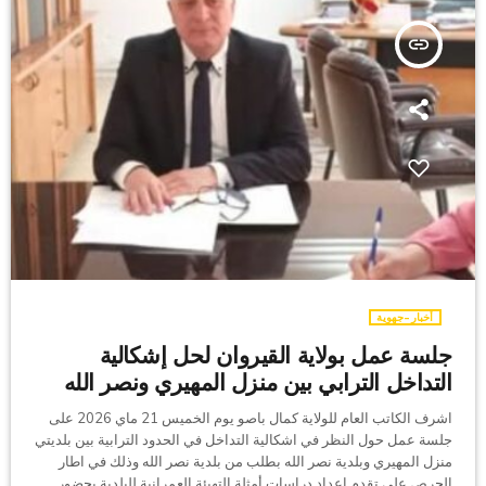
insert_link
أخبار-جهوية
جلسة عمل بولاية القيروان لحل إشكالية
التداخل الترابي بين منزل المهيري ونصر الله
اشرف الكاتب العام للولاية كمال باصو يوم الخميس 21 ماي 2026 على
جلسة عمل حول النظر في اشكالية التداخل في الحدود الترابية بين بلديتي
منزل المهيري وبلدية نصر الله بطلب من بلدية نصر الله وذلك في اطار
الحرص على تقدم إعداد دراسات أمثلة التهيئة العمرانية للبلدية بحضور