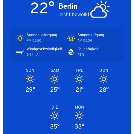
22°
Berlin
leicht bewölkt
Sonnenuntergang
Sonnenaufgang
08:50 PM
05:34 AM
Windgeschwindigkeit
Feuchtigkeit
5.4Km/h
78%
SON
SAM
FRE
DON
29°
25°
21°
28°
DIE
MON
35°
33°