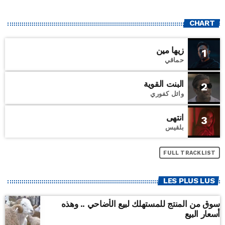
CHART
زيها مين
1
حماقي
البنت القوية
2
وائل كفوري
انتهى
3
بلقيس
FULL TRACKLIST
LES PLUS LUS
سوق من المنتج للمستهلك لبيع الأضاحي .. وهذه
أسعار البيع