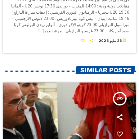
مقابلات دولية ودية : 14:00 المغرب - بورندي 17:30 تونس U20 - ألمانيا
U20 19:30 نيجيريا - الزمبابوي الدوري الفرنسي : ( ذهاب مباراة الباراج )
19:45 سانت إيتيان - نيس كوبا ليبرتادوريس : 23:00 لانوس الأرجنتيني -
ميراسول البرازيلي 23:00 كويتو الإكوادوري - ألوايز ريدي البوليفي كوبا
سود أماريكانا : 23:00 غريميو البرازيلي - مونتيفيديو […]
today
26 مايو 2026
SIMILAR POSTS
insert_link