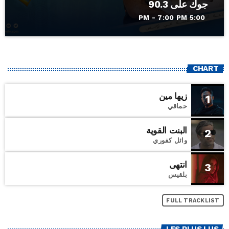
جوك على 90.3
5:00 PM - 7:00 PM
CHART
زيها مين
1
حماقي
البنت القوية
2
وائل كفوري
انتهى
3
بلقيس
FULL TRACKLIST
LES PLUS LUS