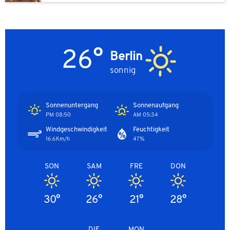
26°
Berlin
sonnig
Sonnenuntergang
Sonnenaufgang
08:50 PM
05:34 AM
Windgeschwindigkeit
Feuchtigkeit
16.6Km/h
47%
SON
SAM
FRE
DON
30°
26°
21°
28°
DIE
MON