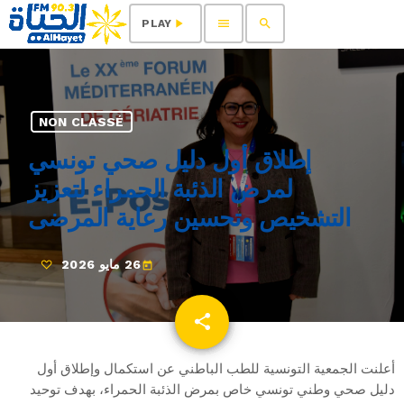
menu
search
play_arrow
PLAY
NON CLASSÉ
إطلاق أول دليل صحي تونسي
لمرض الذئبة الحمراء لتعزيز
التشخيص وتحسين رعاية المرضى
26 مايو 2026
today
share
email
أعلنت الجمعية التونسية للطب الباطني عن استكمال وإطلاق أول
دليل صحي وطني تونسي خاص بمرض الذئبة الحمراء، بهدف توحيد