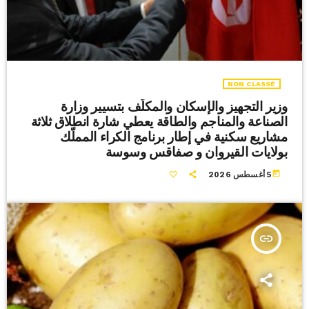
NON CLASSÉ
وزير التجهيز والإسكان والمكلّف بتسيير وزارة
الصناعة والمناجم والطاقة يعطي شارة انطلاق ثلاثة
مشاريع سكنية في إطار برنامج الكراء المملّك
بولايات القيروان و صفاقس وسوسة
today
5 أغسطس 2026
insert_link