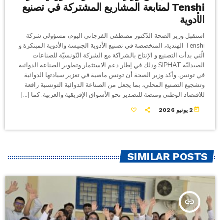
Tenshi لمتابعة المشاريع المشتركة في تصنيع
الأدوية
استقبل وزير الصحة الدّكتور مصطفى الفرجاني اليوم، مسؤولي شركة
Tenshi الهندية، المتخصصة في تصنيع الأدوية الجنيسة والأدوية المبتكرة و
الّتي بدأت التصنيع و الإنتاج بالشراكة مع الشركة التّونسيّة للصناعات
الصيدليّة SIPHAT وذلك في إطار دعم الاستثمار وتطوير الصناعة الدوائية
في تونس. وأكد وزير الصحة أن تونس ماضية في تعزيز سيادتها الدوائية
وتشجيع التصنيع المحلي، بما يجعل من الصناعة الدوائية التونسية رافعة
للاقتصاد الوطني ومنصة للتصدير نحو الأسواق الإفريقية والعربية. كما […]
today
2 يونيو 2026
SIMILAR POSTS
insert_link