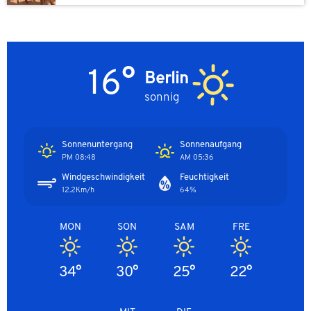
16°
Berlin
sonnig
Sonnenuntergang
Sonnenaufgang
08:48 PM
05:36 AM
Windgeschwindigkeit
Feuchtigkeit
12.2Km/h
64%
MON
SON
SAM
FRE
34°
30°
25°
22°