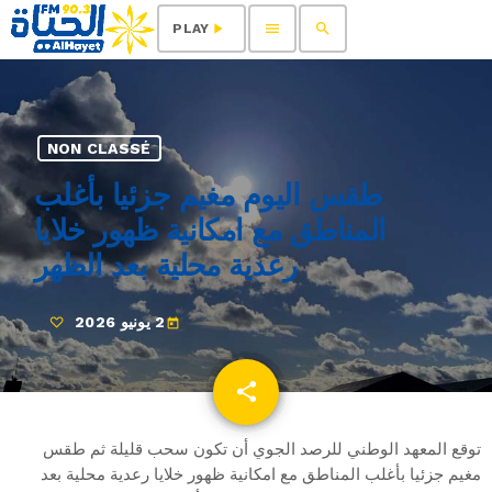
menu
search
play_arrow
PLAY
NON CLASSÉ
طقس اليوم مغيم جزئيا بأغلب
المناطق مع امكانية ظهور خلايا
رعدية محلية بعد الظهر
2 يونيو 2026
today
share
email
توقع المعهد الوطني للرصد الجوي أن تكون سحب قليلة ثم طقس
مغيم جزئيا بأغلب المناطق مع امكانية ظهور خلايا رعدية محلية بعد