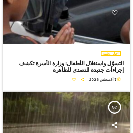
أخبار-وطنية
التسوّل واستغلال الأطفال: وزارة الأسرة تكشف
إجراءات جديدة للتصدي للظاهرة
today
7 أغسطس 2026
insert_link