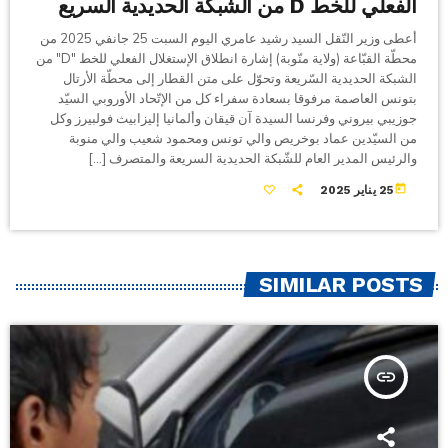
الفعلي للخط D من الشبكة الحديدية السريع
أعطى وزير النّقل السيد رشيد عامري اليوم السبت 25 جانفي 2025 من
محطّة القبّاعة (ولاية منّوبة) إشارة انطلاق الإستغلال الفعلي للخط "D" من
الشبكة الحديدية السّريعة وتحوّل على متن القطار إلى محطّة الأرتال
بتونس العاصمة مرفوقا بسعادة سفراء كل من الإتّحاد الأوروبي السيّد
جوزيبي بيروني وفرنسا السيدة آن قيقان وألمانيا إليزابيث فولبيرز وكل
من السيّدين عماد بوخريص والي تونس ومحمود شعيب والي منوبة
والرئيس المدير العام للشّبكة الحديدية السريعة والمتصرف […]
today
25 يناير 2025
SIMILAR POSTS
insert_link