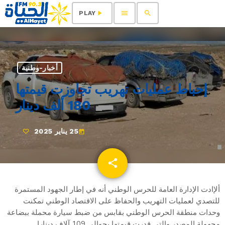
menu
search
play_arrow
PLAY
أخبار-وطنية
إحباط عمليات تهريب تجاوزت قيمتها
180 ألف دينار
25 يناير 2025
today
share
email
ألإادت الإدارة العامة للحرس الوطني أنه في إطار الجهود المستمرة
للتصدي لعمليات التهريب والحفاظ على الاقتصاد الوطني تمكنت
وحدات منطقة الحرس الوطني بقابس من ضبط سيارة محملة ببضاعة
مجهولة المصدر والتي قدرت قيمتها بحوالي 109 آلاف دينارا.