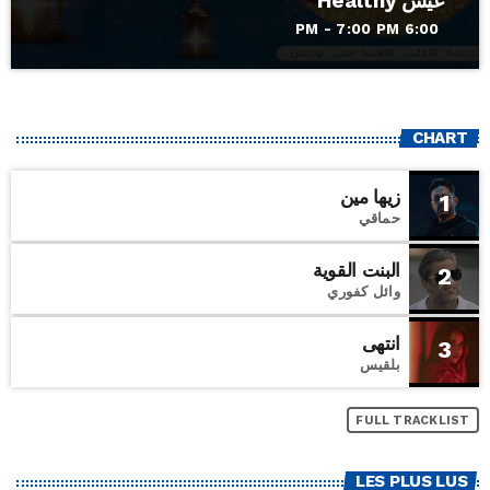
عيش Healthy
6:00 PM - 7:00 PM
CHART
زيها مين
1
حماقي
البنت القوية
2
وائل كفوري
انتهى
3
بلقيس
FULL TRACKLIST
LES PLUS LUS