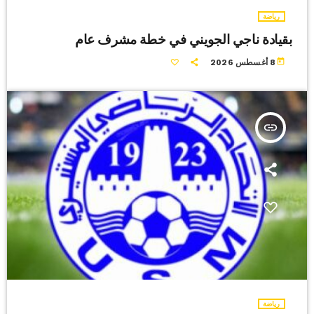
رياضة
بقيادة ناجي الجويني في خطة مشرف عام
today
8 أغسطس 2026
insert_link
رياضة