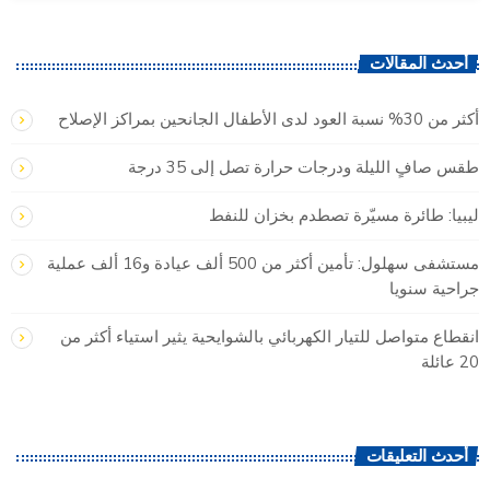
أحدث المقالات
أكثر من 30% نسبة العود لدى الأطفال الجانحين بمراكز الإصلاح
طقس صافٍ الليلة ودرجات حرارة تصل إلى 35 درجة
ليبيا: طائرة مسيّرة تصطدم بخزان للنفط
مستشفى سهلول: تأمين أكثر من 500 ألف عيادة و16 ألف عملية
جراحية سنويا
انقطاع متواصل للتيار الكهربائي بالشوايحية يثير استياء أكثر من
20 عائلة
أحدث التعليقات