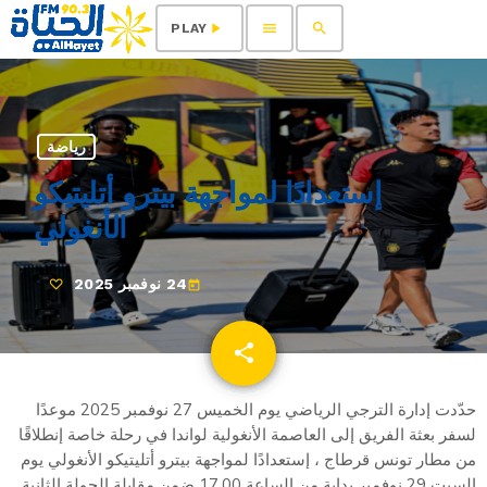
menu
search
play_arrow
PLAY
رياضة
إستعدادًا لمواجهة بيترو أتليتيكو
الأنغولي
24 نوفمبر 2025
today
share
email
حدّدت إدارة الترجي الرياضي يوم الخميس 27 نوفمبر 2025 موعدًا
لسفر بعثة الفريق إلى العاصمة الأنغولية لواندا في رحلة خاصة إنطلاقًا
من مطار تونس قرطاج ، إستعدادًا لمواجهة بيترو أتليتيكو الأنغولي يوم
السبت 29 نوفمبر بداية من الساعة 17.00 ضمن مقابلة الجولة الثانية