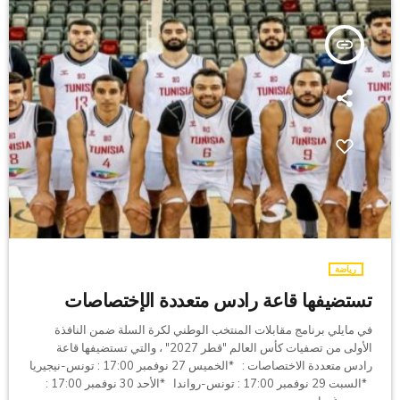
insert_link
رياضة
تستضيفها قاعة رادس متعددة الإختصاصات
في مايلي برنامج مقابلات المنتخب الوطني لكرة السلة ضمن النافذة
الأولى من تصفيات كأس العالم "قطر 2027" ، والتي تستضيفها قاعة
رادس متعددة الاختصاصات : *الخميس 27 نوفمبر 17:00 : تونس-نيجيريا
*السبت 29 نوفمبر 17:00 : تونس-رواندا *الأحد 30 نوفمبر 17:00 :