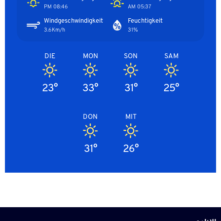
08:46 PM
05:37 AM
Windgeschwindigkeit
Feuchtigkeit
3.6Km/h
31%
DIE
MON
SON
SAM
23°
33°
31°
25°
DON
MIT
31°
26°