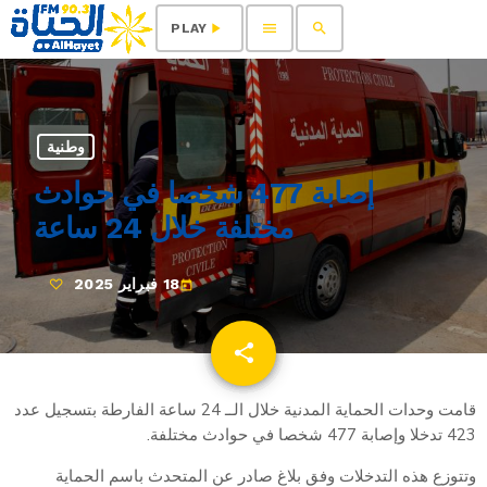
menu
search
play_arrow
PLAY
وطنية
إصابة 477 شخصا في حوادث
مختلفة خلال 24 ساعة
18 فبراير 2025
today
share
email
قامت وحدات الحماية المدنية خلال الــ 24 ساعة الفارطة بتسجيل عدد
423 تدخلا وإصابة 477 شخصا في حوادث مختلفة.
وتتوزع هذه التدخلات وفق بلاغ صادر عن المتحدث باسم الحماية