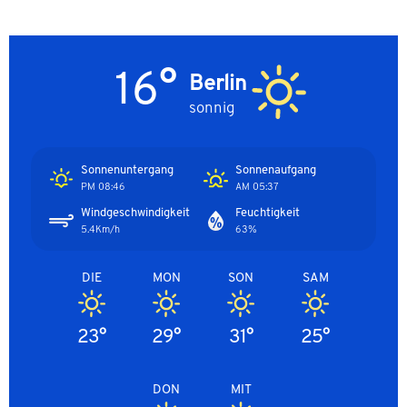
16°
Berlin
sonnig
Sonnenuntergang
Sonnenaufgang
08:46 PM
05:37 AM
Windgeschwindigkeit
Feuchtigkeit
5.4Km/h
63%
DIE
MON
SON
SAM
23°
29°
31°
25°
DON
MIT