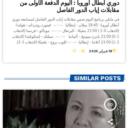
دوري أبطال أوروبا : اليوم الدفعة الأولى من
مقابلات إياب الدور الفاصل
في مايلي برنامج اليوم ضمن مقابلات إياب الدور الفاصل لمسابقة دوري
أبطال أوروبا : 18:45 ميلان - إيطاليا -- : -- فينورد روتردام – هولندا
(الذهاب 0-1 ) 21:00 بنفيكا - البرتغال -- : -- موناكو – فرنسا (الذهاب
1-0) 21:00 بايرن ميونيخ - ألمانيا -- : -- سيلتك - إسكوتلندا (الذهاب
2-1) 21:00 أتلانتا - إيطاليا -- : -- كلوب بروج - بلجيكا (الذهاب 1-2)
today
18 فبراير 2025
SIMILAR POSTS
insert_link