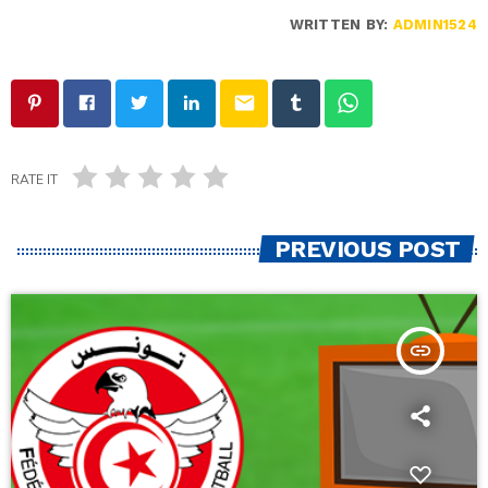
WRITTEN BY:
ADMIN1524
email
RATE IT
PREVIOUS POST
insert_link