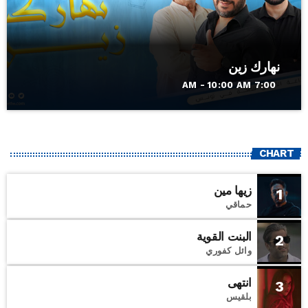
نهارك زين
7:00 AM - 10:00 AM
CHART
زيها مين
1
حماقي
البنت القوية
2
وائل كفوري
انتهى
3
بلقيس