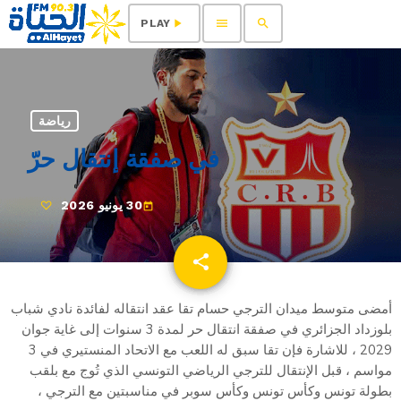
menu
search
play_arrow
PLAY
رياضة
في صفقة إنتقال حرّ
30 يونيو 2026
today
share
email
أمضى متوسط ميدان الترجي حسام تقا عقد انتقاله لفائدة نادي شباب
بلوزداد الجزائري في صفقة انتقال حر لمدة 3 سنوات إلى غاية جوان
2029 ، للاشارة فإن تقا سبق له اللعب مع الاتحاد المنستيري في 3
مواسم ، قبل الإنتقال للترجي الرياضي التونسي الذي تُوج مع بلقب
بطولة تونس وكأس تونس وكأس سوبر في مناسبتين مع الترجي ،