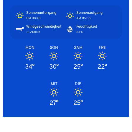
Sonnenuntergang
Sonnenaufgang
08:48 PM
05:36 AM
Windgeschwindigkeit
Feuchtigkeit
12.2Km/h
64%
MON
SON
SAM
FRE
34°
30°
25°
22°
MIT
DIE
27°
25°