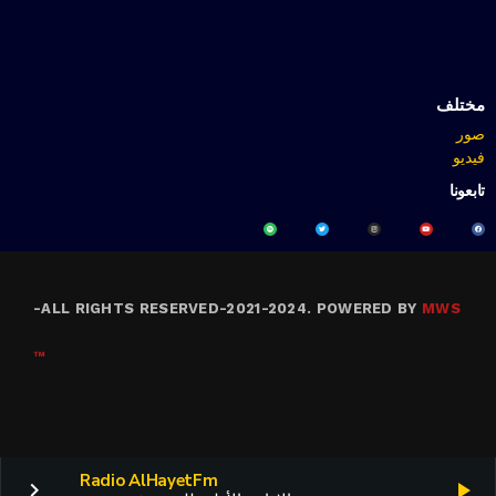
مختلف
صور
فيديو
تابعونا
-
ALL RIGHTS RESERVED-2021-2024. POWERED BY
MWS
™
Radio AlHayetFm
keyboard_arrow_right
play_arrow