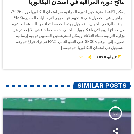
نتائج دورة المراقبة في امتحان البكالوريا
يمكن لكافة المترشحين لدورة المراقبة من امتحان البكالوريا دورة 2026،
الراغبين في الحصول على نتائجهم عن طريق الإرساليات القصيرة(SMS)
للهاتف الرقمي الجوال، التسجيل بهذه الخدمة ابتداء من الساعة العاشرة
من صباح اليوم الأربعاء 8 جويلية الحالي، حسب ما جاء في بلاغ صادر عن
وزارة التربية،مساء الثلاثاء. ويمكن للمترشحين المعنيين توجيه إرسالية
قصيرة إلى الرقم 85005 على النحو التالي: BAC ثم ترك فراغ ثم رقم
التسجيل في امتحان البكالوريا، ثم نجمة […]
today
8 يوليو 2026
SIMILAR POSTS
insert_link