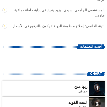
المستشفى الجامعي بسيدي بوزيد ينجح في إذابة جلطة دماغية
حادة…
بثينة الغانمي: إصلاح منظومة الدواء لا يكون بالترفيع في الأسعار
أحدث التعليقات
CHART
زيها مين
1
حماقي
البنت القوية
2