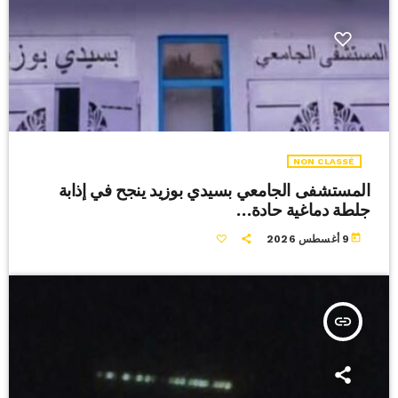
NON CLASSÉ
المستشفى الجامعي بسيدي بوزيد ينجح في إذابة
جلطة دماغية حادة…
today
9 أغسطس 2026
insert_link