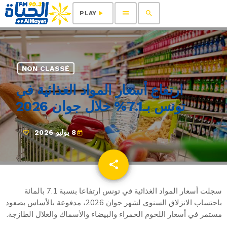
menu
search
play_arrow
PLAY
NON CLASSÉ
ارتفاع أسعار المواد الغذائية في
تونس بـ7.1% خلال جوان 2026
8 يوليو 2026
today
share
email
سجلت أسعار المواد الغذائية في تونس ارتفاعا بنسبة 7.1 بالمائة
باحتساب الانزلاق السنوي لشهر جوان 2026، مدفوعة بالأساس بصعود
مستمر في أسعار اللحوم الحمراء والبيضاء والأسماك والغلال الطازجة.