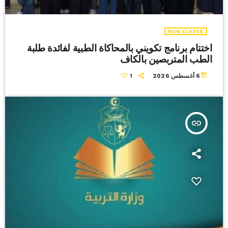
NON CLASSÉ
اختتام برنامج تكويني بالمحاكاة الطبية لفائدة طلبة
الطب المتربصين بالكاف
today
6 أغسطس 2026
1
insert_link