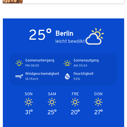
25°
Berlin
leicht bewölkt
Sonnenuntergang
Sonnenaufgang
08:50 PM
05:34 AM
Windgeschwindigkeit
Feuchtigkeit
18.7Km/h
33%
SON
SAM
FRE
DON
31°
25°
20°
27°