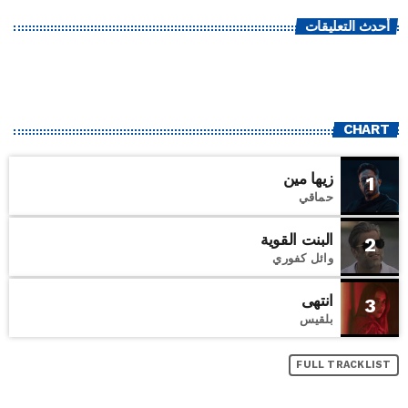
أحدث التعليقات
CHART
زيها مين
1
حماقي
البنت القوية
2
وائل كفوري
انتهى
3
بلقيس
FULL TRACKLIST