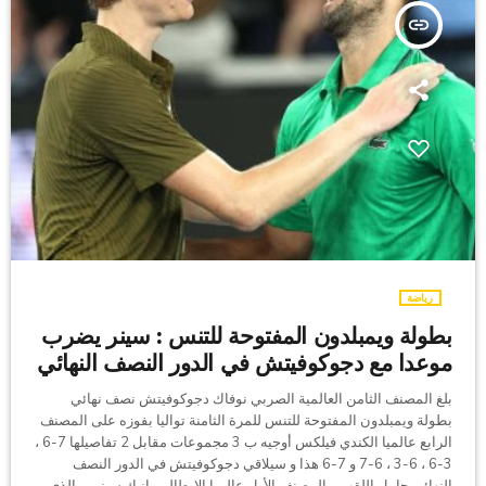
insert_link
رياضة
بطولة ويمبلدون المفتوحة للتنس : سينر يضرب
موعدا مع دجوكوفيتش في الدور النصف النهائي
بلغ المصنف الثامن العالمية الصربي نوفاك دجوكوفيتش نصف نهائي
بطولة ويمبلدون المفتوحة للتنس للمرة الثامنة تواليا بفوزه على المصنف
الرابع عالميا الكندي فيلكس أوجيه ب 3 مجموعات مقابل 2 تفاصيلها 7-6 ،
3-6 ، 6-3 ، 6-7 و 7-6 هذا و سيلاقي دجوكوفيتش في الدور النصف
النهائي حامل اللقب و المصنف الأول عالميا الإيطالي يانيك سينير و الذي