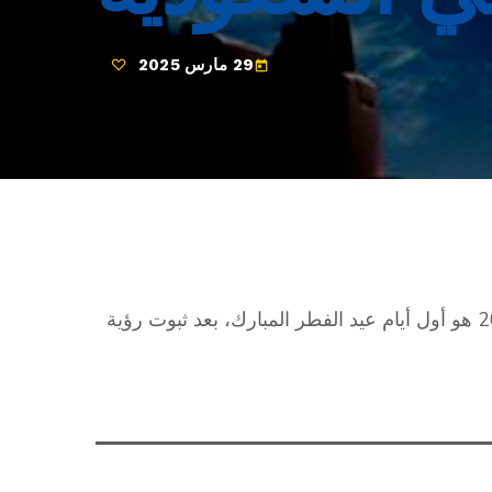
29 مارس 2025
today
أعلنت المملكة العربية السعودية أن الأحد 30 مارس 2025 هو أول أيام عيد الفطر المبارك، بعد ثبوت رؤية