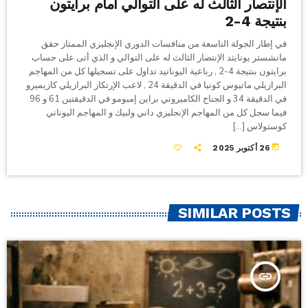
الإنتصار الثالث له على التوالي أمام برايتون
بنتيجة 4-2
في إطار الجولة التاسعة من منافسات الدوري الإنجليزي الممتاز حقق
مانشستر يونايتد الإنتصار الثالث له على التوالي و الذي أتى على حساب
برايتون بنتيجة 4-2 , رباعية اليوناتيد تداول على تسجيلها كل من المهاجم
البرازيلي ماتيوس كونيا في الدقيقة 24 , لاعب الإرتكاز البرازيلي كازيميرو
في الدقيقة 34 و الجناح الكاميروني براين إمبومو في الدقيقتين 61 و 96
فيما سجل كل من المهاجم الإنجليزي داني ولبيك و المهاجم اليوناني
كوستولاس […]
today
26 أكتوبر 2025
SIMILAR POSTS
insert_link