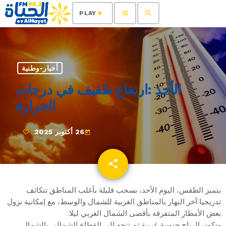
menu
search
play_arrow
PLAY
أخبار-وطنية
الأحد :ارتفاع طفيف في درجات
الحرارة
26 أكتوبر 2025
today
share
email
يتميز الطقس، اليوم الأحد، بسحب قليلة بأغلب المناطق تتكاثف
تدريجيا آخر النهار بالمناطق الغربية للشمال والوسط، مع إمكانية نزول
بعض الأمطار المتفرقة بأقصى الشمال الغربي ليلا.
وتكون الرياح جنوبية غربية ثم تتجه إلى القطاع الشمالي بالشمال