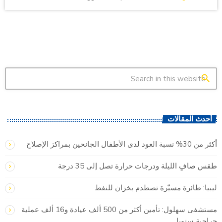
search
أحدث المقالات
أكثر من 30% نسبة العود لدى الأطفال الجانحين بمراكز الإصلاح
طقس صافٍ الليلة ودرجات حرارة تصل إلى 35 درجة
ليبيا: طائرة مسيّرة تصطدم بخزان للنفط
مستشفى سهلول: تأمين أكثر من 500 ألف عيادة و16 ألف عملية
جراحية سنويا