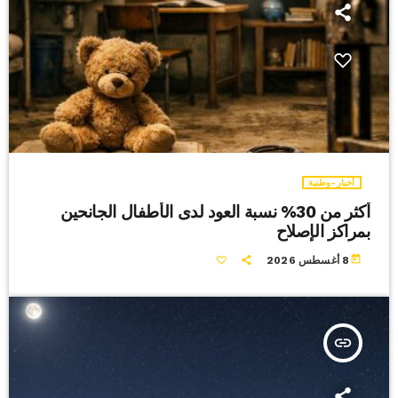
أخبار-وطنية
أكثر من 30% نسبة العود لدى الأطفال الجانحين
بمراكز الإصلاح
today
8 أغسطس 2026
insert_link