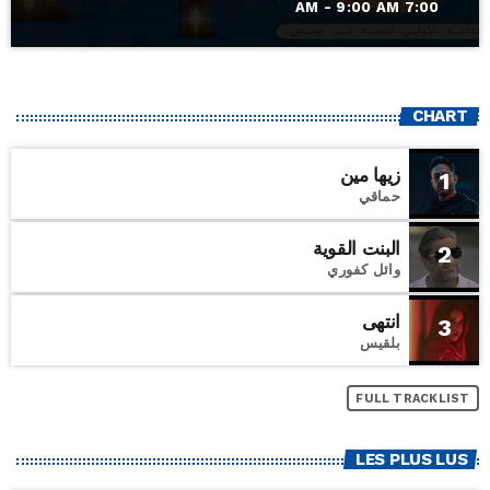
7:00 AM - 9:00 AM
CHART
زيها مين
1
حماقي
البنت القوية
2
وائل كفوري
انتهى
3
بلقيس
FULL TRACKLIST
LES PLUS LUS