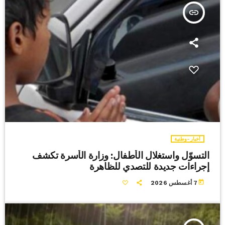
insert_link
أخبار-وطنية
التسوّل واستغلال الأطفال: وزارة الأسرة تكشف
إجراءات جديدة للتصدي للظاهرة
today
7 أغسطس 2026