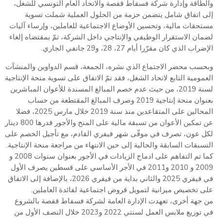
والطاقة وإدارة شركة فسفاط قفصة والاتحاد العام التونسي للشغل،
إلى اتفاق شامل يتضمن حزمة من الحلول العملية شملت تسوية
مستحقات مالية، وتحسين الأوضاع الاجتماعية للعاملين، وإرساء آليات
لضمان الاستقرار الوظيفي والإنتاجي داخل الشركة، تمّ بمقتضاه إلغاء
الإضراب الذي كان مقرّرا أيام 27، 28، و29 جانفي الجاري.
وبحسب محضر الاجتماع الذي نشره، الجمعة، قسم الدواوين والمنشآت
العمومية التابع لاتحاد الشغل، فقد تمّ الاتفاق على تسوية منحة الإنتاجية
لسنة 2019، من حيث عدم خصم المبالغ المسندة للأعوان المباشرين
بعنوان منحة إنتاجية 2019 وصرف المبالغ المقتطعة من حساب
المحالين على المتقاعدين منذ سنة 2019 خلال مارس 2025، فضلا
عن تمكين الأعوان من تسبقة مالية على المنح والأجور قدرها 800 دينار
لكل عون، تصرف في موفّى شهر فيفري القادم، مع تأجيل الخصم على
التسبقات السابقة والحالية إلى حين الانتهاء من مراجعة منحة الإنتاجية.
كما تم التفاهم على ادماج الزيادات في الأجور بعنوان سنوات 2008 و
2009 و 2010 و2011 في الأجر الأساسي على قسطين يصرف الأول
في فيفري 2025 والثاني بداية من فيفري 2026، بالإضافة إلى الاتفاق
على تخصيص ميزانية لتمويل قروض اجتماعية لفائدة العاملين.
من جهة أخرى، تعهدت الإدارة العامة لشركة فسفاط قفصة بالشروع
في توزيع ملابس العمل لسنتي 2022 و2023 خلال النصف الأول من