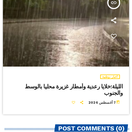
insert_link
أخبار-وطنية
الليلة:خلايا رعدية وأمطار غزيرة محليا بالوسط
والجنوب
today
7 أغسطس 2026
POST COMMENTS (0)