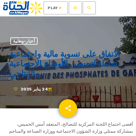
menu
search
play_arrow
PLAY
أخبار-وطنية
الاتفاق على تسوية مالية واجتماعية
شاملة لتحسين الأوضاع الاجتماعية
والإنتاجي
24 يناير 2025
today
share
email
أفضى اجتماع اللجنة المركزية للتصالح، المنعقد أمس الخميس،
بمشاركة ممثلي وزارة الشؤون الاجتماعية ووزارة الصناعة والمناجم