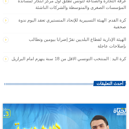
غرفة التجارة والصناعة لتونس تطلق أول مركز ابتكار لمساندة
المؤسسات الصغرى والمتوسطة والشركات الناشئة
كرة القدم: الهيئة التسييرية للإتحاد المنستيري تعقد اليوم ندوة
صحفية
الهيئة الإدارية لقطاع البلديين تقرّ إضرابا بيومين وتطالب
بإصلاحات عاجلة
كرة اليد : المنتخب التونسي الاقل من 18 سنة ينهزم امام البرازيل
أحدث التعليقات