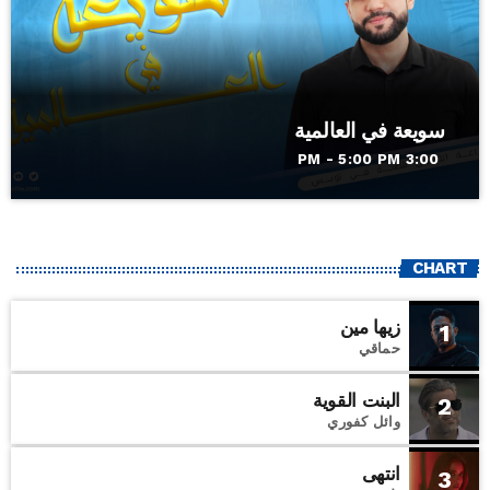
سويعة في العالمية
3:00 PM - 5:00 PM
CHART
زيها مين
1
حماقي
البنت القوية
2
وائل كفوري
انتهى
3