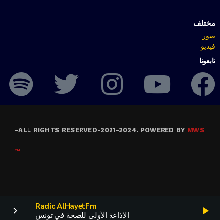
مختلف
صور
فيديو
تابعونا
-
ALL RIGHTS RESERVED-2021-2024. POWERED BY
MWS
™
Radio AlHayetFm
keyboard_arrow_right
play_arrow
الإذاعة الأولى للصحة في تونس