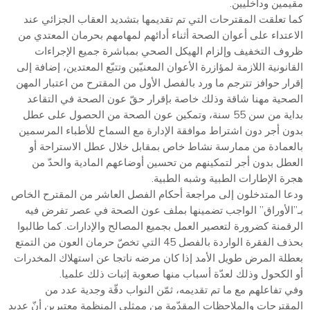
مقيمين وداخليين.
كما تعلقت المقترحات التي تم تقديمها بتشديد العقاب الجزائي عند
الاعتداء على أعوان الصحة أثناء أدائهم لمهامهم بحرمان المعتدي من
ظروف التخفيف وإلزام الهيكل الصحي بمباشرة جميع الإجراءات
القانونية اللازمة لمؤازرة الأعوان المعنيّين وتتبّع المعتدين، إضافة إلى
إقرار حوافز تترجم ما ورد بالفصل الأول من المقترح من اعتبار المهن
الصحية مهنا شاقة وذلك خاصة بإقرار حقّ عون الصحة في التقاعد
بداية من سن 55 سنة، وتمكين عون الصحة من الحصول على عطل
بدون أجر دون اشتراط موافقة الإدارة مع السماح للأطباء المرسمين
بالعمادة من ممارسة نشاط خاص بمقابل خلال عطل الاستراحة أو
العطل بدون أجر لتمكينهم من تحسين أوضاعهم المادية والحدّ من
هجرة الإطارات الطبية وشبه الطبية.
ودعا المتدخلون إلى مراجعة أحكام الفصل العاشر من المقترح الخاص
بـ”الأوراق” الواجب تضمينها بملف عون الصحة في عصر تفرض فيه
الرقمنة كضرورة لتعصير العمل بجميع المصالح والإدارات. كما طالبوا
بحذف الفقرة الواردة بالفصل 45 التي تخصّ حرمان العون من التمتع
بعطلة المرض طويل الأمد إذا كان مرضه ناتجا عن استهلاك المخدرات
أو الكحول وذلك لعدّة أسباب منها صعوبة إثبات ذلك علميا.
وفي تفاعلهم مع ما تم تقديمه، ثمّن النواب دقّة وجدية عدد من
المقترحات والملاحظات المقدّمة من ممثلي المنظمة معتبرين أنّ عديد