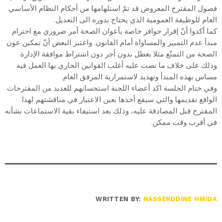
فصول المقترح المعروض قد تمّ استلهامها من أحكام النظام الأساسي
العام للوظيفة العمومية الذي يحتاج بدوره الى التعديل.
كما أكدوا أنّ إقرار حوافز خاصة بأعوان الصحة أمر ضروري مع احترام
مبدأ عدم التمييز والمساواة أمام القانون. واعتبر البعض أنّ تمكين عون
الصحة من التمتّع مثلا بعطل بدون أجر دون اشتراط موافقة الإدارة
وذلك على خلاف ما نصت عليه أغلب القوانين الجاري بها العمل فيه
مساس بهذه المبدأ وتهديد لاستمرارية المرفق العام.
وفي ختام الجلسة اكد أعضاء اللجنة استحسانهم للعديد من المقترحات
الواقع تقديمها والتي سيقع أخذها بعين الاعتبار في مناقشتهم لهذا
المقترح قبل المصادقة عليه، وذلك بعد استيفاء بقية الاستماعات بشأنه
في أقرب وقت ممكن.
WRITTEN BY:
NASSERDDINE HMIDA