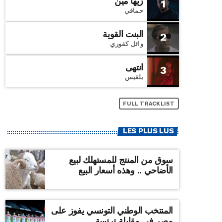
زيها مين
1
حماقي
البنت القوية
2
وائل كفوري
انتهى
3
بلقيس
FULL TRACKLIST
LES PLUS LUS
سوق من المنتج للمستهلك لبيع
الأضاحي .. وهذه أسعار البيع
المنتخب الوطني التونسي يفوز على
مصر في مقابلة ترتيبية