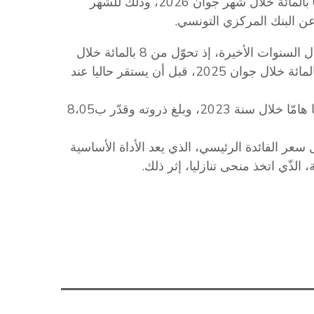
استقر معدل الفائدة في السوق النقدية عند مستوى 6،99 بالمائة خلال شهر جوان 2026، وذلك للشهر
عن البنك المركزي التونسي.
ووفق الإنزلاق السنوي، تراجع المعدل، بشكل ملحوظ خلال السنوات الأخيرة، إذ تحوّل من 8 بالمائة خلال
جوان 2023، إلى 7،97 بالمائة في جوان 2024، ف7،5 بالمائة خلال جوان 2025، قبل أن يستقر حاليا عند
يشار إلى أن معدل الفائدة في السوق النقدية شهد إرتفاعا هامّا خلال سنة 2023، وبلغ ذروته وقدّر ب8،05
 سعر الفائدة الرئيسي، الذي يعد الأداة الأساسية
لذّي اتخذ منحى تنازليا، إثر ذلك.