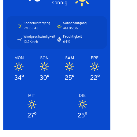
sonnig
Sonnenuntergang
Sonnenaufgang
08:48 PM
05:36 AM
Windgeschwindigkeit
Feuchtigkeit
12.2Km/h
64%
MON
SON
SAM
FRE
34°
30°
25°
22°
MIT
DIE
27°
25°