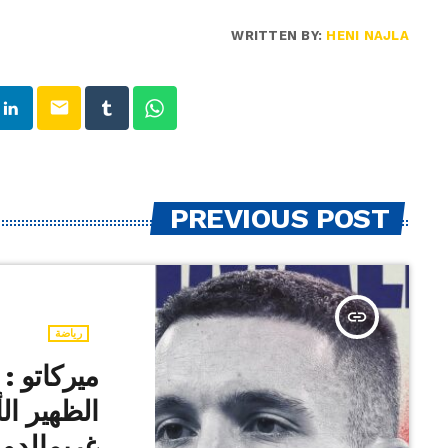
WRITTEN BY:
HENI NAJLA
email
PREVIOUS POST
insert_link
رياضة
ميركاتو : 
الظهير ال
غريمالدو