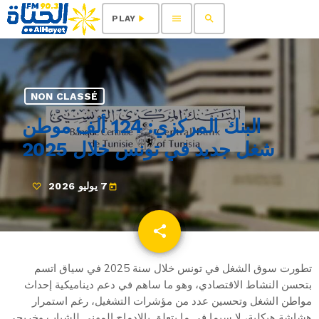
menu
search
play_arrow
PLAY
NON CLASSÉ
البنك المركزي: 124 ألف موطن
شغل جديد في تونس خلال 2025
7 يوليو 2026
today
share
email
تطورت سوق الشغل في تونس خلال سنة 2025 في سياق اتسم
بتحسن النشاط الاقتصادي، وهو ما ساهم في دعم ديناميكية إحداث
مواطن الشغل وتحسين عدد من مؤشرات التشغيل، رغم استمرار
هشاشة هيكلية، لا سيما في ما يتعلق بالإدماج المهني للشباب وخريجي