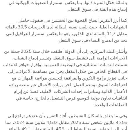
بالمائة خلال الفترة ذاتها، بما يعكس استمرار الصعوبات الهيكلية في
إدماج هذه الفئة في سوق الشغل.
كما أبرز التقرير اتساع الفجوة بين الجنسين في صفوف حاملي
الشهادات العليا، حيث بلغت نسبة البطالة لدى الخريجات 30,5 بالمائة
مقابل 11,7 بالمائة لدى الذكور، وهو ما يعكس استمرار العراقيل التي
تحد من اندماج النساء في سوق الشغل.
وأشار البنك المركزي إلى أن الدولة أطلقت خلال سنة 2025 جملة من
الإجراءات الرامية إلى تنشيط سوق الشغل وتيسير إدماج الشباب،
شملت انتدابات استثنائية في الوظيفة العمومية، وإقرار حوافز للانتداب
في القطاع الخاص من خلال التكفل بجزء من مساهمة الأعراف، إلى
جانب تعزيز برامج التكوين والمرافقة لتحسين مواءمة المهارات مع
احتياجات السوق، ودعم العمل الحر وريادة الأعمال عبر منصة ريادة
الأعمال الذاتية ومبادرات إحداث الشركات الأهلية، فضلا عن إبرام
اتفاقيات تعاون دولية لتوسيع فرص التشغيل بالخارج، خاصة في
القطاعات الواعدة.
وفي ما يتعلق بالسكان النشيطين، أفاد التقرير بأن عددهم تراجع إلى
4,255 ملايين شخص سنة 2025 مقابل 4,532 ملايين سنة 2024، مما
أدى إلى انخفاض نسبة النشاط إلى 45,9 بالمائة مقابل 49,1 بالمائة.