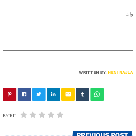
وات
WRITTEN BY:
HENI NAJLA
email
RATE IT
PREVIOUS POST