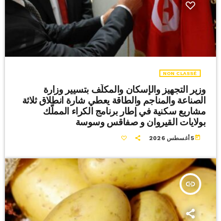
NON CLASSÉ
وزير التجهيز والإسكان والمكلّف بتسيير وزارة
الصناعة والمناجم والطاقة يعطي شارة انطلاق ثلاثة
مشاريع سكنية في إطار برنامج الكراء المملّك
بولايات القيروان و صفاقس وسوسة
today
5 أغسطس 2026
insert_link