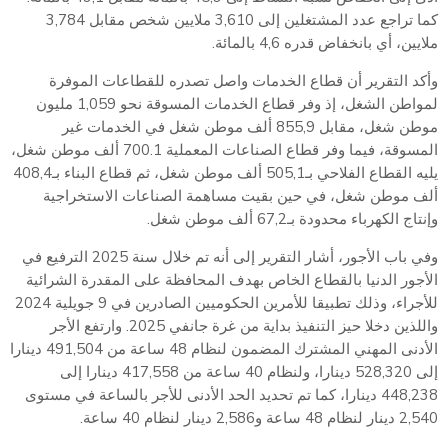
كما تراجع عدد المشتغلين إلى 3,610 ملايين شخص مقابل 3,784
ملايين، أي بانخفاض قدره 4,6 بالمائة.
وأكد التقرير أن قطاع الخدمات واصل تصدره للقطاعات الموفرة
لمواطن الشغل، إذ وفر قطاع الخدمات المسوقة نحو 1,059 مليون
موطن شغل، مقابل 855,9 ألف موطن شغل في الخدمات غير
المسوقة، فيما وفر قطاع الصناعات المعملية 700.1 ألف موطن شغل،
يليه القطاع الفلاحي بـ505,1 ألف موطن شغل، ثم قطاع البناء بـ408,4
ألف موطن شغل، في حين بقيت مساهمة الصناعات الاستخراجية
وإنتاج الكهرباء محدودة بـ67,2 ألف موطن شغل.
وفي باب الأجور، أشار التقرير إلى أنه تم خلال سنة 2025 الترفيع في
الأجور الدنيا بالقطاع الخاص بهدف المحافظة على المقدرة الشرائية
للأجراء، وذلك تطبيقا للأمرين الحكوميين الصادرين في 9 جويلية 2024
واللذين دخلا حيز التنفيذ بداية من غرة جانفي 2025. وارتفع الأجر
الأدنى المهني المشترك المضمون لنظام 48 ساعة من 491,504 دينارا
إلى 528,320 دينارا، ولنظام 40 ساعة من 417,558 دينارا إلى
448,238 دينارا، كما تم تحديد الحد الأدنى للأجر بالساعة في مستوى
2,540 دينار لنظام 48 ساعة و2,586 دينار لنظام 40 ساعة.