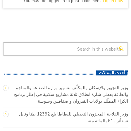
You must be logged in to post a comment.
Log in now
search
أحدث المقالات
وزير التجهيز والإسكان والمكلّف بتسيير وزارة الصناعة والمناجم
والطاقة يعطي شارة انطلاق ثلاثة مشاريع سكنية في إطار برنامج
الكراء المملّك بولايات القيروان و صفاقس وسوسة
وزير الفلاحة :المخزون التعديلي للبطاطا بلغ 12392 طنا ونابل
تستأثر بـ61 بالمائة منه