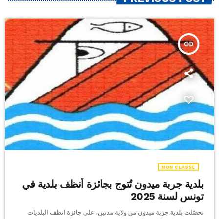
insert_link
NON CLASSÉ
بلدية جربة ميدون تُتوج بجائزة أنظف بلدية في
تونس لسنة 2025
تحصّلت بلدية جربة ميدون من ولاية مدنين، على جائزة انظف البلديات