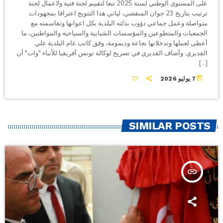
على المستوى الوطني لسنة 2025 تبعا لتقييم لجنة فنية ولاعمال لجنة
ترتيب بتاريخ 23 جوان المنقضي، لياتي هذا التتويج اعترافا بمجهودات
متواصلة وعمل جماعي دؤوب بذلته البلدية بكل اعوانها وتقاسمته مع
الجمعيات والمتطوعين والمؤسسات الشبابية والسياحية والمواطنين، ما
أعطى لعملها وتدخلاتها نجاعة وديمومة، وفق كاتب عام البلدية علي
القديري. وأضاف القديري في تصريح لوكالة تونس أفريقيا للأنباء "وات" أن
[…]
today
7 يوليو 2026
SIMILAR POSTS
insert_link