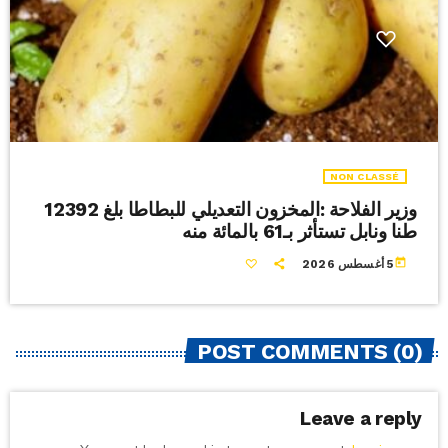
NON CLASSÉ
وزير الفلاحة :المخزون التعديلي للبطاطا بلغ 12392
طنا ونابل تستأثر بـ61 بالمائة منه
today
5 أغسطس 2026
POST COMMENTS (0)
Leave a reply