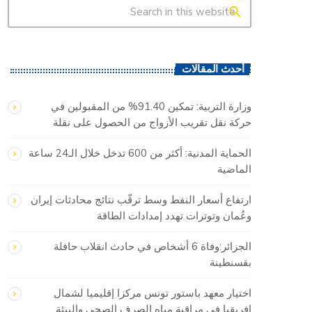
search
أحدث المقالات
وزارة التربية: تمكين 91.40% من المقبولين في
حركة نقل تقريب الأزواج من الحصول على نقلة
الحماية المدنية: أكثر من 600 تدخل خلال الـ24 ساعة
الماضية
ارتفاع أسعار النفط وسط ترقّب نتائج محادثات إيران
وعُمان وتوترات تهدد إمدادات الطاقة
الجزائر:وفاة 6 أشخاص في حادث انقلاب حافلة
بقسنطينة
اختيار معهد باستور تونس مركزا إقليميا لشمال
إفريقيا في مراقبة مياه الصرف الصحي والبيئة