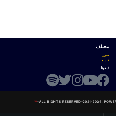
مختلف
صور
فيديو
تابعونا
™
-
ALL RIGHTS RESERVED-2021-2024. POWE