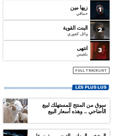
زيها مين
1
حماقي
البنت القوية
2
وائل كفوري
انتهى
3
بلقيس
FULL TRACKLIST
LES PLUS LUS
سوق من المنتج للمستهلك لبيع
الأضاحي .. وهذه أسعار البيع
المنتخب الوطني التونسي يفوز على