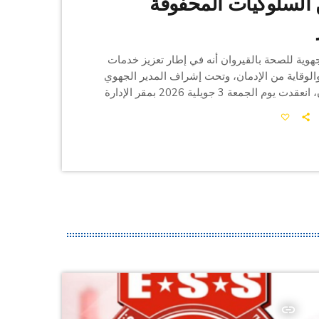
 السلوكيات المحفوفة
جهوية للصحة بالقيروان أنه في إطار تعزيز خدمات
الوقاية من الإدمان، وتحت إشراف المدير الجهوي
للصحة بالقيروان، انعقدت يوم الجمعة 3 جويلية 2026 بمقر الإدارة
لسة عمل، تم خلالها تقديم عرض من قبل الطبيبة
نسيق بمجمع الصحة الأساسية أحمد القروي حول
دة طبية لمكافحة الإدمان والحد من السلوكيات
طر، تحت شعار "مرافقة وإصغاء". ويهدف هذا
اء فضاء […]
insert_link