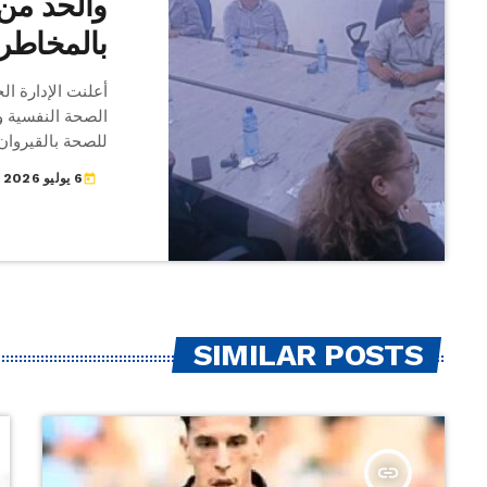
والحد من
بالمخاطر
أعلنت الإدارة ال
الصحة النفسية و
الجهوية للصحة ج
6 يوليو 2026
today
رئيسة وحدة الت
مشروع إحداث عيا
المحفوفة بالمخا
المشروع إلى إرس
SIMILAR POSTS
insert_link