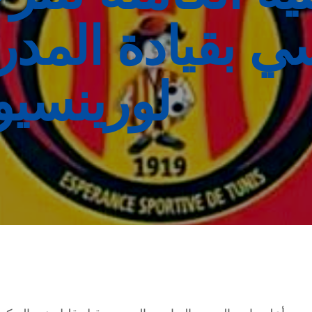
سي بقيادة المد
لورينسيو