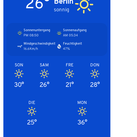
26°
Berlin
sonnig
Sonnenuntergang
Sonnenaufgang
08:50 PM
05:34 AM
Windgeschwindigkeit
Feuchtigkeit
16.6Km/h
47%
SON
SAM
FRE
DON
30°
26°
21°
28°
DIE
MON
25°
36°