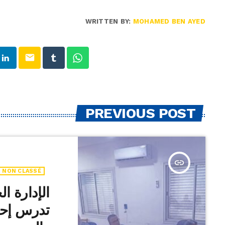
WRITTEN BY:
MOHAMED BEN AYED
email
PREVIOUS POST
insert_link
NON CLASSÉ
الإدارة ا
تدرس إحد