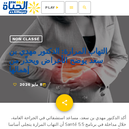
menu
search
play_arrow
PLAY
NON CLASSÉ
التهاب المرارة: الدكتور مهدي بن
سعد يوضح الأعراض ويحذّر من
إهمالها
8 مايو 2026
today
share
email
أكد الدكتور مهدي بن سعد، مساعد استشفائي في الجراحة العامة،
خلال مداخلة في برنامج Santé 5.5 أن التهاب المرارة يتجلى أساسا