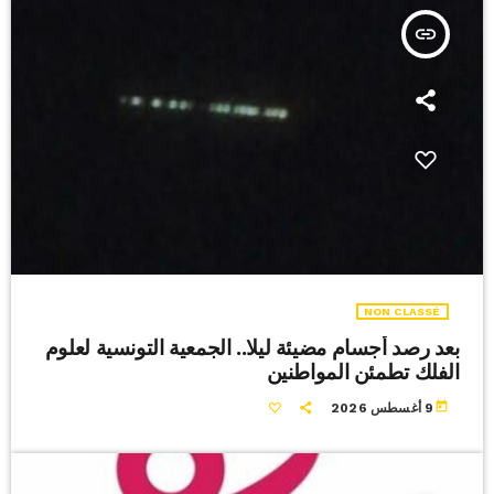
insert_link
NON CLASSÉ
بعد رصد أجسام مضيئة ليلا.. الجمعية التونسية لعلوم
الفلك تطمئن المواطنين
today
9 أغسطس 2026