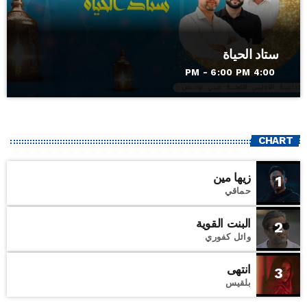
ستاد الحياة
4:00 PM - 6:00 PM
CHART
زيها مين
1
حماقي
البنت القوية
2
وائل كفوري
انتهى
3
بلقيس