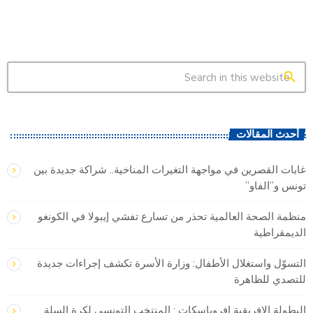
search
أحدث المقالات
غابات القصرين في مواجهة التغيرات المناخية.. شراكة جديدة بين
تونس و”الفاو”
منظمة الصحة العالمية تحذر من تسارع تفشي إيبولا في الكونغو
الديمقراطية
التسوّل واستغلال الأطفال: وزارة الأسرة تكشف إجراءات جديدة
للتصدي للظاهرة
البطولة الافريقية افروباسكات : المنتخب التونسي لكرة السلة