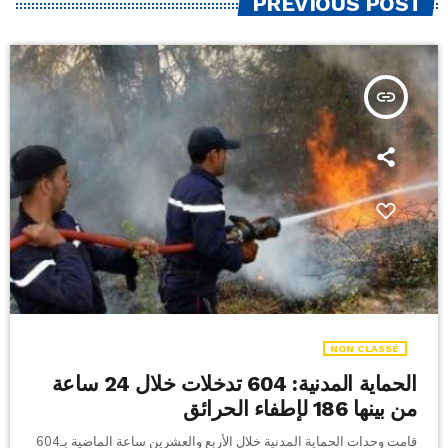
PREVIOUS POST
insert_link
NON CLASSÉ
الحماية المدنية: 604 تدخلات خلال 24 ساعة
من بينها 186 لإطفاء الحرائق
قامت وحدات الحماية المدنية خلال الأربع والعشرين ساعة الماضية بـ604