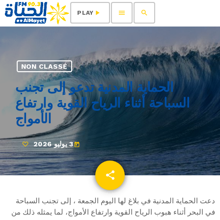
menu
search
play_arrow
PLAY
NON CLASSÉ
الحماية المدنية تدعو إلى تجنب
السباحة أثناء الرياح القوية وارتفاع
الأمواج
3 يوليو 2026
today
share
email
دعت الحماية المدنية في بلاغ لها اليوم الجمعة ، إلى تجنب السباحة
في البحر أثناء هبوب الرياح القوية وارتفاع الأمواج، لما يمثله ذلك من