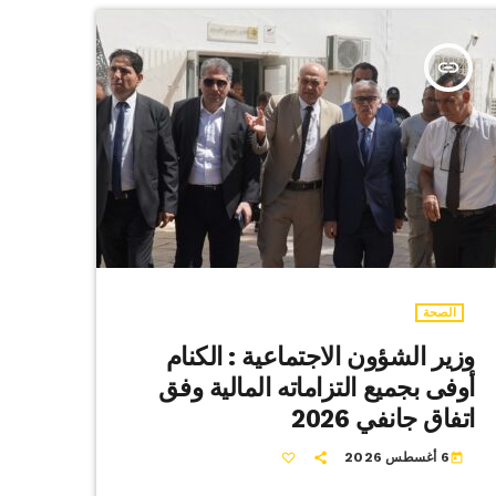
insert_link
الصحة
وزير الشؤون الاجتماعية : الكنام
أوفى بجميع التزاماته المالية وفق
اتفاق جانفي 2026
6 أغسطس 2026
today