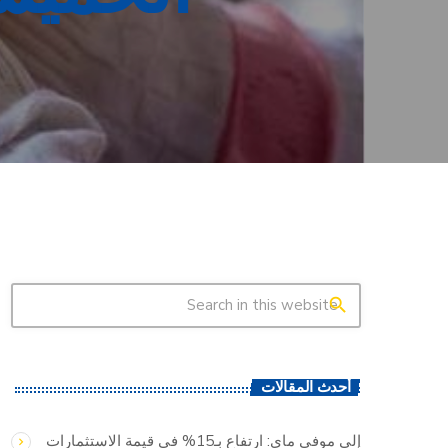
search
أحدث المقالات
إلى موفى ماي: ارتفاع بـ15% في قيمة الاستثمارات