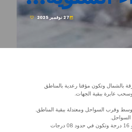
27 نوفمبر 2025
today
ة بالشمال وتكون مؤقتا رعدية بالمناطق
وسحب عابرة ببقية الجهات.
الوسط وقرب السواحل ومعتدلة ببقية المناطق.
السواحل.
– الحرارة تتواصل في انخفاض وتتراوح القصوى بين 12 و 16 درجة وتكون في حدود 08 درجات