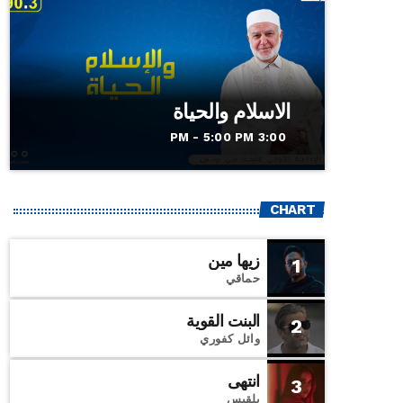
الاسلام والحياة
3:00 PM - 5:00 PM
CHART
زيها مين
1
حماقي
البنت القوية
2
وائل كفوري
انتهى
3
بلقيس