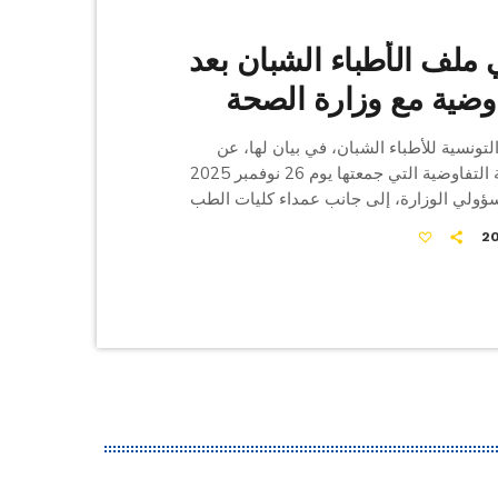
 ملف الأطباء الشبان بعد
وضية مع وزارة الصحة
تونسية للأطباء الشبان، في بيان لها، عن
مخرجات الجلسة التفاوضية التي جمعتها يوم 26 نوفمبر 2025
ؤولي الوزارة، إلى جانب عمداء كليات الطب
وعميدة الأطباء، وذلك في إطار متابعة تنفيذ اتفاق 3 جويلية 2025.
 أنه تمّ تسجيل تقدّم مهم في ملف خلاص حصص
ّدة، حيث تعهّدت الوزارة بمراجعة المقررات
داث تطبيقة للإعلام بإشكاليات الخلاص، على أن
ذا المسار […]