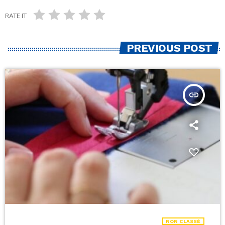
RATE IT
PREVIOUS POST
insert_link
NON CLASSÉ