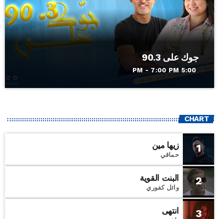
جوك على 90.3
5:00 PM - 7:00 PM
CHART
زيها مين
1
حماقي
البنت القوية
2
وائل كفوري
انتهى
3