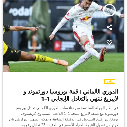
insert_link
رياضة
الدوري الألماني : قمة بوروسيا دورتموند و
لايبزيغ تنتهي بالتعادل الإيجابي 1-1
في إطار الجولة السادسة من منافسات الدوري الألماني تعادل بوروسيا
دورتموند مع ضيفه لايبزيغ بنتيجة 1-1 اللاعب النمساوي كريستوف
بومغارتنر إفتتح التسجيل في الدقيقة السابعة و تمكن الضهير البرازيلي يان
كوتو من تعديل النتيجة للجراد الأصفر في الدقيقة 23 تعادل رفع به