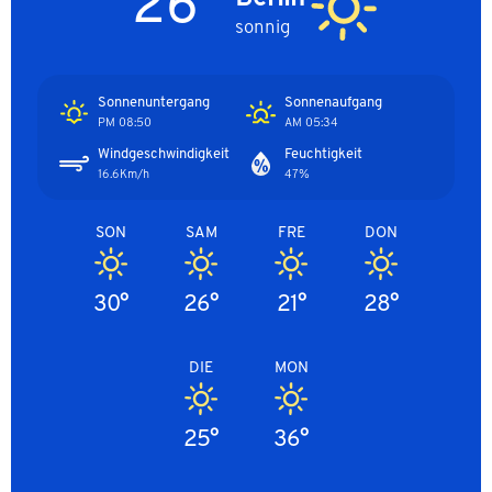
26°
sonnig
Sonnenuntergang
Sonnenaufgang
08:50 PM
05:34 AM
Windgeschwindigkeit
Feuchtigkeit
16.6Km/h
47%
SON
SAM
FRE
DON
30°
26°
21°
28°
DIE
MON
25°
36°