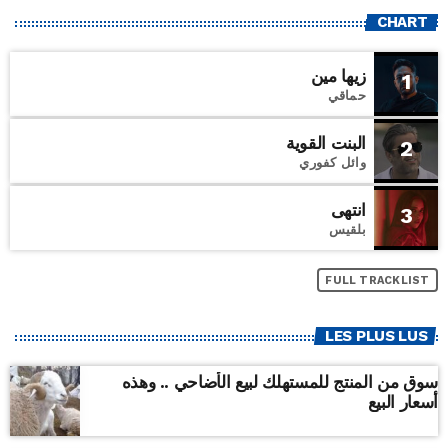
CHART
زيها مين
1
حماقي
البنت القوية
2
وائل كفوري
انتهى
3
بلقيس
FULL TRACKLIST
LES PLUS LUS
سوق من المنتج للمستهلك لبيع الأضاحي .. وهذه
أسعار البيع