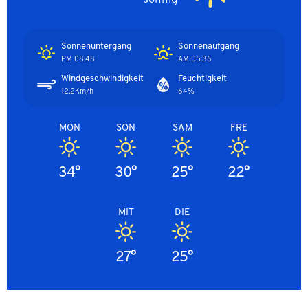
Sonnenuntergang
Sonnenaufgang
08:48 PM
05:36 AM
Windgeschwindigkeit
Feuchtigkeit
12.2Km/h
64%
MON
SON
SAM
FRE
34°
30°
25°
22°
MIT
DIE
27°
25°