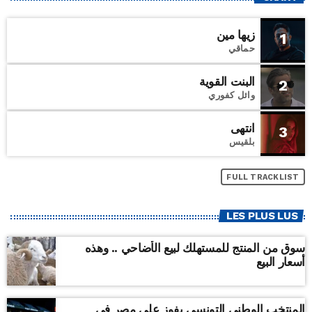
زيها مين
1
حماقي
البنت القوية
2
وائل كفوري
انتهى
3
بلقيس
FULL TRACKLIST
LES PLUS LUS
سوق من المنتج للمستهلك لبيع الأضاحي .. وهذه
أسعار البيع
المنتخب الوطني التونسي يفوز على مصر في