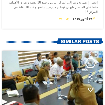
إنتصار إرتقى به روما إلى المركز الثاني برصيد 18 نقطة و بفارق الأهداف
فقط على المتصدر نابولي فيما تجمد رصيد ساسولو عند 10 نقاط في
المركز 13
today
27 أكتوبر 2025
SIMILAR POSTS
insert_link