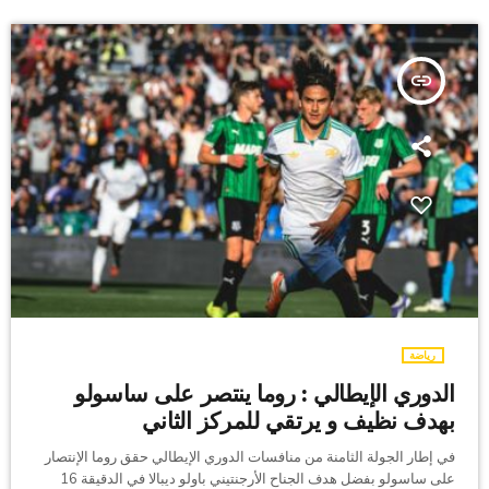
insert_link
رياضة
الدوري الإيطالي : روما ينتصر على ساسولو
بهدف نظيف و يرتقي للمركز الثاني
في إطار الجولة الثامنة من منافسات الدوري الإيطالي حقق روما الإنتصار
على ساسولو بفضل هدف الجناح الأرجنتيني باولو ديبالا في الدقيقة 16