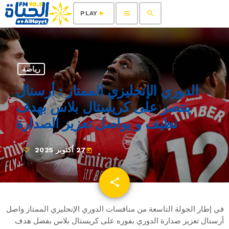
menu
search
play_arrow
PLAY
رياضة
الدوري الإنجليزي الممتاز : أرسنال
ينتصر على كريستال بلاس بهدف
نظيف و يواصل تعزيز الصدارة
27 أكتوبر 2025
today
share
email
في إطار الجولة التاسعة من منافسات الدوري الإنجليزي الممتاز واصل
أرسنال تعزيز صدارة الدوري بفوزه على كريستال بلاس بفضل هدف