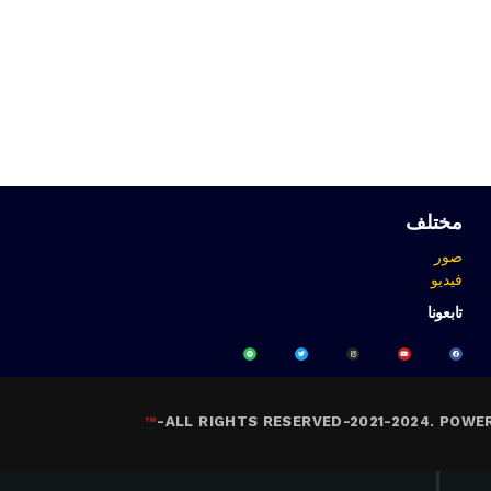
مختلف
صور
فيديو
تابعونا
™
-
ALL RIGHTS RESERVED-2021-2024. POWE