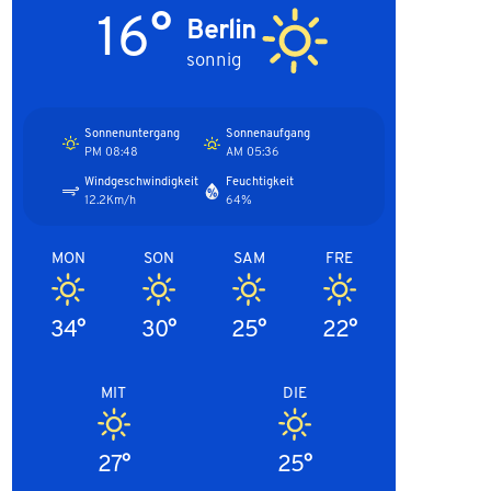
16°
Berlin
sonnig
Sonnenuntergang
Sonnenaufgang
08:48 PM
05:36 AM
Windgeschwindigkeit
Feuchtigkeit
12.2Km/h
64%
MON
SON
SAM
FRE
34°
30°
25°
22°
MIT
DIE
27°
25°