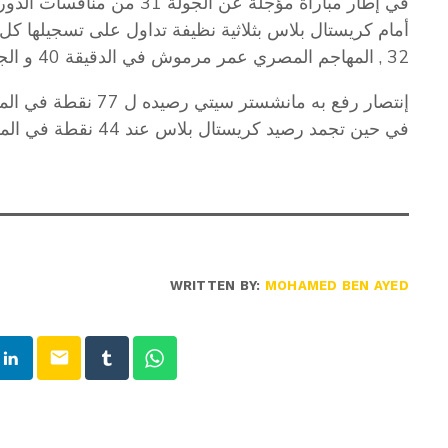
في إطار مباراة مؤجلة عن الج
أمام كريستال بلاس بثلاثية نظيفة تداول على تسجيلها كل 
32 , المهاجم المصري عمر مرموش في الدقيقة 40 و الجناح البرازيلي سافينيو في الدقيقة 84
في حين تجمد رصيد كريستال بلاس عند 44 نقطة في المركز 15
WRITTEN BY:
MOHAMED BEN AYED
email