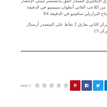
ولة 31 من منافسات الدوري الإنجليزي الممتاز حقق مانشستر سيتي الإنتصار
من اللاعب الغاني أنطوان سيمينيو في الدقيقة
إنتصار رفع به مانشستر سيتي رصيده ل 77 نقطة في المركز الثاني بفارق 2 نقاط على المتصدر أرسنال
RATE IT