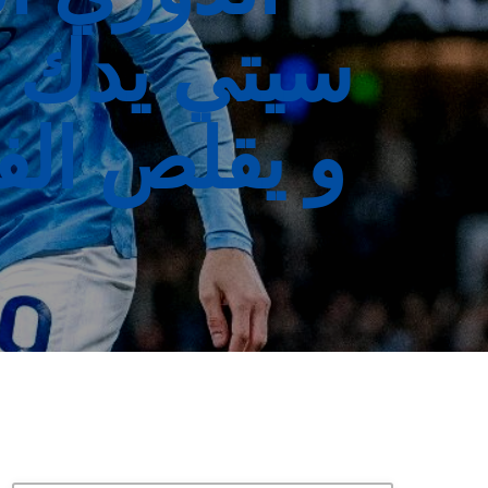
سيتي يدك ش
و يقلص الفار