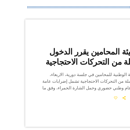
ة المحامين يقرر الدخول
 من التحركات الاحتجاجية
 الوطنية للمحامين في جلسة دورية، الاربعاء،
ة من التحركات الاحتجاجية تشمل إضرابات عامة
ام وطني حضوري وحمل الشارة الحمراء، وفق ما
 عن هيئة المحامين. وتتمثل الإضرابات العامة
راب عام حضوري في محاكم تونس الكبرى ونابل
وزغوان، الثلاثاء 19 ماي 2026، مع تجمع ببهو المحكمة الابتدائية
عام حضوري في محاكم بنزرت وباجة وجندوبة
 الخميس […]