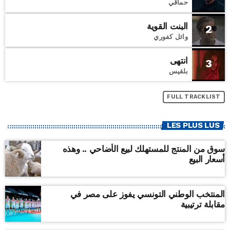
حماقي
البنت القوية
2
وائل كفوري
انتهى
3
بلقيس
FULL TRACKLIST
LES PLUS LUS
سوق من المنتج للمستهلك لبيع الأضاحي .. وهذه
أسعار البيع
المنتخب الوطني التونسي يفوز على مصر في
مقابلة ترتيبية