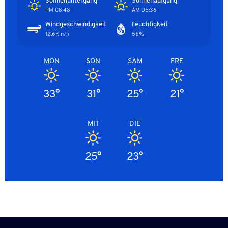
Sonnenuntergang
Sonnenaufgang
08:48 PM
05:36 AM
Windgeschwindigkeit
Feuchtigkeit
12.6Km/h
56%
MON
SON
SAM
FRE
33°
31°
25°
21°
MIT
DIE
25°
23°