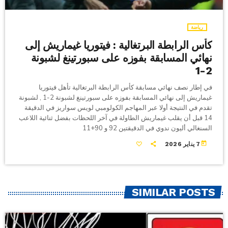
رياضة
كأس الرابطة البرتغالية : فيتوريا غيماريش إلى
نهائي المسابقة بفوزه على سبورتينغ لشبونة
2-1
في إطار نصف نهائي مسابقة كأس الرابطة البرتغالية تأهل فيتوريا
غيماريش إلى نهائي المسابقة بفوزه على سبورتينغ لشبونة 2-1 , لشبونة
تقدم في النتيجة أولا عبر المهاجم الكولومبي لويس سواريز في الدقيقة
14 قبل أن يقلب غيماريش الطاولة في آخر اللحظات بفضل ثنائية اللاعب
السنغالي أليون ندوي في الدقيقتين 92 و 90+11
today
7 يناير 2026
SIMILAR POSTS