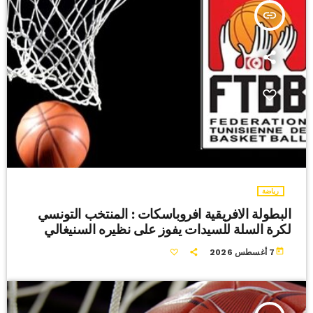
insert_link
رياضة
البطولة الافريقية افروباسكات : المنتخب التونسي
لكرة السلة للسيدات يفوز على نظيره السنيغالي
today
7 أغسطس 2026