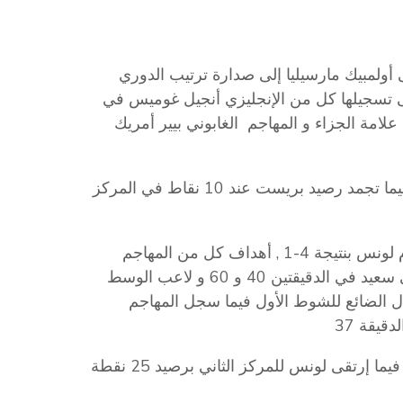
سي إرتقى أولمبيك مارسيليا إلى صدارة ترتيب الدوري
 تسجيلها كل من الإنجليزي أنجيل غوميس في
25 , مواطنه مايسون غرينوود في الدقيقة 33 من علامة الجزاء و المهاجم الغابوني بيير أمريك
إنتصار رفع به مارسيليا رصيده ل 25 نقطة في الصدارة فيما تجمد رصيد بريست عند 10 نقاط في المركز
هذا و تعرض موناكو لهزيمة قاسية على أرضية ميدانه أمام لونس بنتيجة 4-1 , أهداف كل من المهاجم
الفرنسي أودسون إدوارد في الدقيقة 21 , مواطنه ويسلي سعيد في الدقيقتين 40 و 60 و لاعب الوسط
دل الضائع للشوط الأول فيما سجل المهاجم
قيقة 37