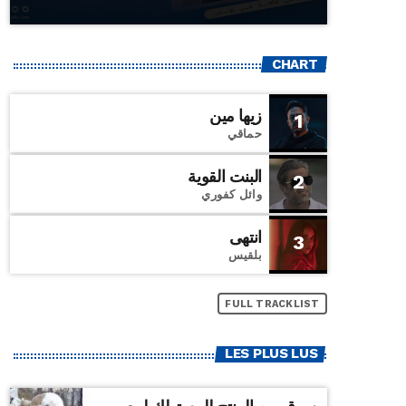
CHART
زيها مين
1
حماقي
البنت القوية
2
وائل كفوري
انتهى
3
بلقيس
FULL TRACKLIST
LES PLUS LUS