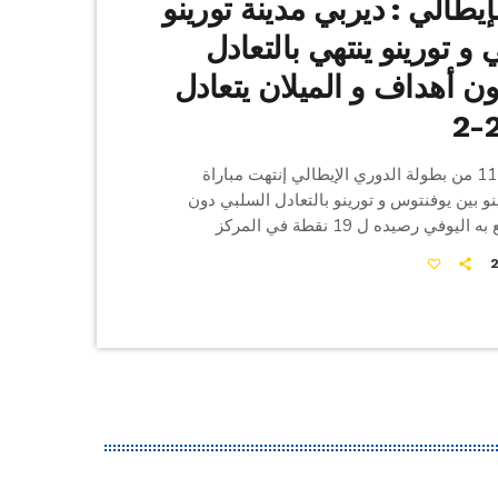
إيطالي : ديربي مدينة تورينو
 و تورينو ينتهي بالتعادل
ن أهداف و الميلان يتعادل
في إطار الجولة 11 من بطولة الدوري الإيطالي إنتهت مباراة
نو بين يوفنتوس و تورينو بالتعادل السلبي دون
أهداف تعادل رفع به اليوفي رصيده ل 19 نقطة في المركز
الخامس فيما رفع تورينو رصيده ل 14 نقطة في المركز 11 و في
مباراة أخرى لحساب نفس الجولة تعادل ميلان مع بارما بنتيجة 2-2
دم في النتيجة بهدفي البلجيكي ألكسيس
الي رافاييل […]