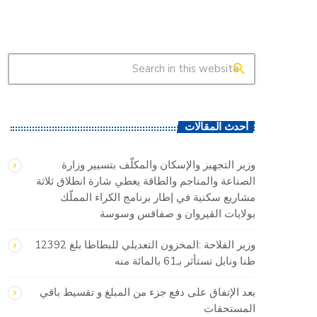
search
أحدث المقالات
وزير التجهيز والإسكان والمكلّف بتسيير وزارة
الصناعة والمناجم والطاقة يعطي شارة انطلاق ثلاثة
مشاريع سكنية في إطار برنامج الكراء المملّك
بولايات القيروان و صفاقس وسوسة
وزير الفلاحة :المخزون التعديلي للبطاطا بلغ 12392
طنا ونابل تستأثر بـ61 بالمائة منه
بعد الإتفاق على دفع جزء من المبلغ و تقسيط باقي
المستحقات