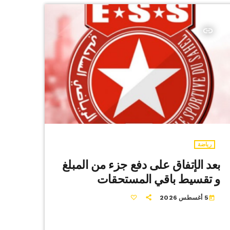
insert_link
رياضة
بعد الإتفاق على دفع جزء من المبلغ
و تقسيط باقي المستحقات
5 أغسطس 2026
today