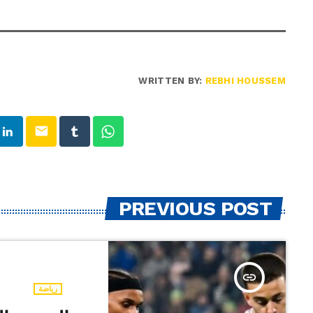
WRITTEN BY:
REBHI HOUSSEM
email
PREVIOUS POST
insert_link
رياضة