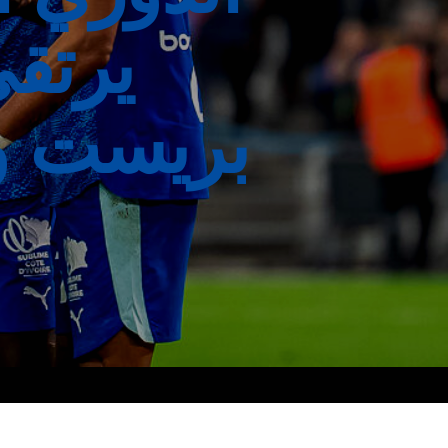
يرتقي
بريست و 