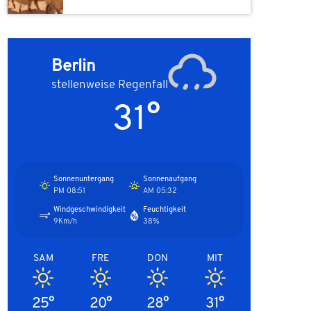
Berlin
stellenweise Regenfall
31°
Sonnenuntergang
Sonnenaufgang
08:51 PM
05:32 AM
Windgeschwindigkeit
Feuchtigkeit
9Km/h
38%
SAM
FRE
DON
MIT
25°
20°
28°
31°