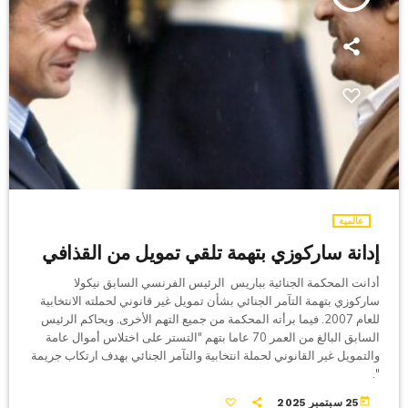
عالمية
إدانة ساركوزي بتهمة تلقي تمويل من القذافي
أدانت المحكمة الجنائية بباريس الرئيس الفرنسي السابق نيكولا
ساركوزي بتهمة التآمر الجنائي بشأن تمويل غير قانوني لحملته الانتخابية
للعام 2007. فيما برأته المحكمة من جميع التهم الأخرى. ويحاكم الرئيس
السابق البالغ من العمر 70 عاما بتهم "التستر على اختلاس أموال عامة
والتمويل غير القانوني لحملة انتخابية والتآمر الجنائي بهدف ارتكاب جريمة
".
today
25 سبتمبر 2025