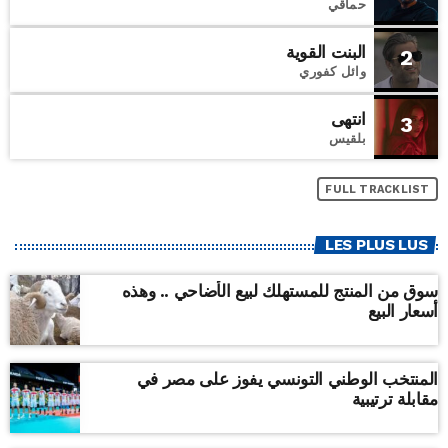
حماقي
البنت القوية
2
وائل كفوري
انتهى
3
بلقيس
FULL TRACKLIST
LES PLUS LUS
سوق من المنتج للمستهلك لبيع الأضاحي .. وهذه
أسعار البيع
المنتخب الوطني التونسي يفوز على مصر في
مقابلة ترتيبية