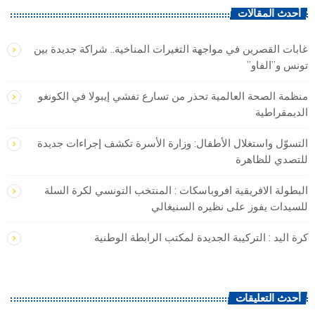
أحدث المقالات
غابات القصرين في مواجهة التغيرات المناخية.. شراكة جديدة بين
تونس و”الفاو”
منظمة الصحة العالمية تحذر من تسارع تفشي إيبولا في الكونغو
الديمقراطية
التسوّل واستغلال الأطفال: وزارة الأسرة تكشف إجراءات جديدة
للتصدي للظاهرة
البطولة الافريقية افروباسكات : المنتخب التونسي لكرة السلة
للسيدات يفوز على نظيره السنيغالي
كرة اليد : التركيبة الجديدة لمكتب الرابطة الوطنية
أحدث التعليقات