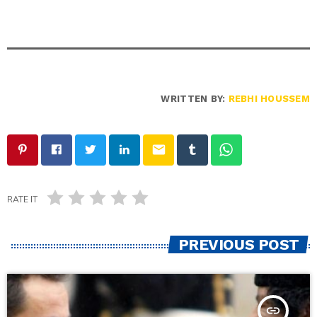
WRITTEN BY:
REBHI HOUSSEM
email
RATE IT
PREVIOUS POST
insert_link