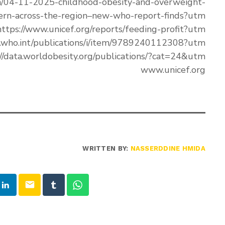
m/04-11-2025-childhood-obesity-and-overweight-
ern-across-the-region–new-who-report-finds?utm
https://www.unicef.org/reports/feeding-profit?utm
.who.int/publications/i/item/9789240112308?utm
://data.worldobesity.org/publications/?cat=24&utm
www.unicef.org
WRITTEN BY:
NASSERDDINE HMIDA
email