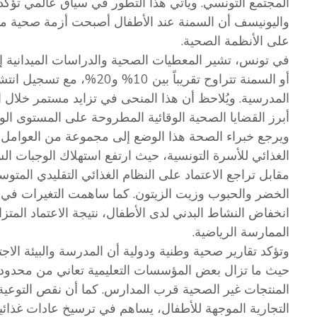
المجتمع التونسي. ويأتي هذا التطور في سياق عالمي تؤكد 
واليونيسف أن السمنة عند الأطفال أصبحت أزمة صحية مت
على الأنظمة الصحية.
في تونس، تشير المعطيات الصحية والدراسات الميدانية إل
أو السمنة تتراوح تقريباً بي
المدرسية. ويُلاحظ أن هذا المنحى في تزايد مستمر خلال 
أبرز القضايا الصحية الوقائية المطروحة على المستوى الو
ويرجع خبراء الصحة هذا الوضع إلى مجموعة من العوامل ال
الغذائي للأسرة التونسية، حيث ارتفع استهلاك الوجبات ا
مقابل تراجع الاعتماد على النظام الغذائي التقليدي المتو
الخضر والحبوب وزيت الزيتون. كما ساهمت التغيرات في ن
انخفاض النشاط البدني لدى الأطفال، نتيجة الاعتماد المتزاي
الممارسة الرياضية.
وتؤكد تقارير صحية وطنية ودولية أن المدرسة والبيئة الاجت
حيث ما تزال بعض المؤسسات التعليمية تعاني من محدودية
المنتجات غير الصحية قرب المدارس. كما أن نقص التوعية ال
التجارية الموجهة للأطفال، يساهم في ترسيخ عادات غذائي