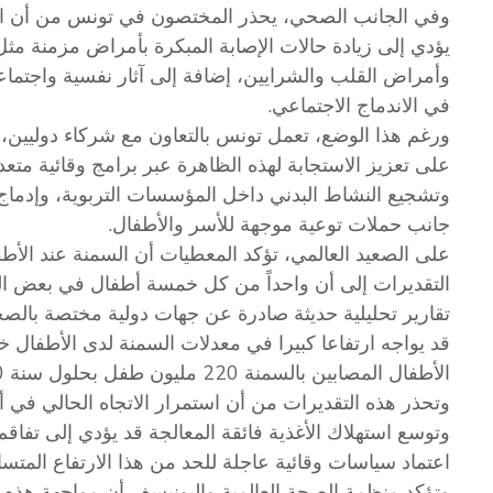
وفي الجانب الصحي، يحذر المختصون في تونس من أن است
يؤدي إلى زيادة حالات الإصابة المبكرة بأمراض مزمنة مثل
وأمراض القلب والشرايين، إضافة إلى آثار نفسية واجتما
في الاندماج الاجتماعي.
ورغم هذا الوضع، تعمل تونس بالتعاون مع شركاء دوليين، 
على تعزيز الاستجابة لهذه الظاهرة عبر برامج وقائية مت
وتشجيع النشاط البدني داخل المؤسسات التربوية، وإدماج م
جانب حملات توعية موجهة للأسر والأطفال.
على الصعيد العالمي، تؤكد المعطيات أن السمنة عند الأ
التقديرات إلى أن واحداً من كل خمسة أطفال في بعض الد
تقارير تحليلية حديثة صادرة عن جهات دولية مختصة بالصحة، 
قد يواجه ارتفاعا كبيرا في معدلات السمنة لدى الأطفال خل
الأطفال المصابين بالسمنة 220 مليون طفل بحلول سنة 2040 في حال غياب تدخلات جذرية وفعالة.
وتحذر هذه التقديرات من أن استمرار الاتجاه الحالي في أن
وتوسع استهلاك الأغذية فائقة المعالجة قد يؤدي إلى تفاقم
اعتماد سياسات وقائية عاجلة للحد من هذا الارتفاع المتسا
وتؤكد منظمة الصحة العالمية واليونيسف أن مواجهة هذه ا