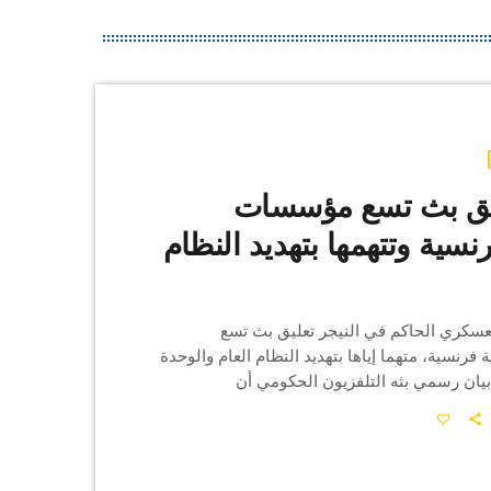
علّق بث تسع مؤسسات
رنسية وتتهمها بتهديد النظام
سكري الحاكم في النيجر تعليق بث تسع
رنسية، متهما إياها بتهديد النظام العام والوحدة
بيان رسمي بثه التلفزيون الحكومي أن
ة بثّت محتويات “قد تمس من الاستقرار
اعي”، مشيرا إلى أن قرار التعليق يشمل منصات
ية و رقمية بشكل فوري وكامل. وتضم قائمة
ة عددا من أبرز المؤسسات الإعلامية الدولية،