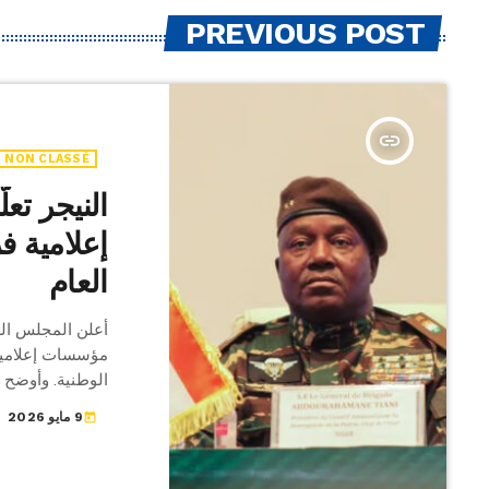
PREVIOUS POST
insert_link
NON CLASSÉ
النيجر ت
إعلامية ف
العام
أعلن المجلس الع
مؤسسات إعلامية ف
الوطنية. وأوضح 
المؤسسات المعني
9 مايو 2026
today
والتماسك الاجتم
تلفزيونية وإذاع
الوسائل المحظور