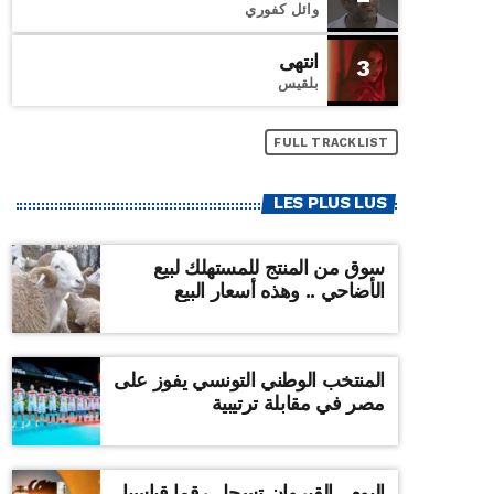
وائل كفوري
انتهى
3
بلقيس
FULL TRACKLIST
LES PLUS LUS
سوق من المنتج للمستهلك لبيع
الأضاحي .. وهذه أسعار البيع
المنتخب الوطني التونسي يفوز على
مصر في مقابلة ترتيبية
اليوم ..القيروان تسجل رقما قياسيا