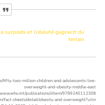
le surpoids et l’obésité gagnent du
terrain
s/fifty-two-million-children-and-adolescents-live-
overweight-and-obesity-middle-east
//www.who.int/publications/i/item/9789240112308
m/fact-sheets/detail/obesity-and-overweight?utm