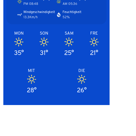
08:48 PM
05:36 AM
Windgeschwindigkeit
Feuchtigkeit
13.3Km/h
52%
MON
SON
SAM
FRE
35°
31°
25°
21°
MIT
DIE
28°
26°