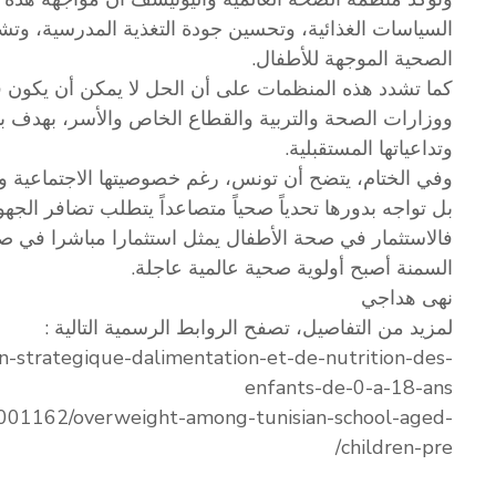
السياسات الغذائية، وتحسين جودة التغذية المدرسية، وتش
الصحية الموجهة للأطفال.
كما تشدد هذه المنظمات على أن الحل لا يمكن أن يكون ف
ووزارات الصحة والتربية والقطاع الخاص والأسر، بهدف ب
وتداعياتها المستقبلية.
وفي الختام، يتضح أن تونس، رغم خصوصيتها الاجتماعية وا
بل تواجه بدورها تحدياً صحياً متصاعداً يتطلب تضافر الجهو
فالاستثمار في صحة الأطفال يمثل استثمارا مباشرا في ص
السمنة أصبح أولوية صحية عالمية عاجلة.
نهى هداجي
لمزيد من التفاصيل، تصفح الروابط الرسمية التالية :
an-strategique-dalimentation-et-de-nutrition-des-
enfants-de-0-a-18-ans
s/2001162/overweight-among-tunisian-school-aged-
children-pre/