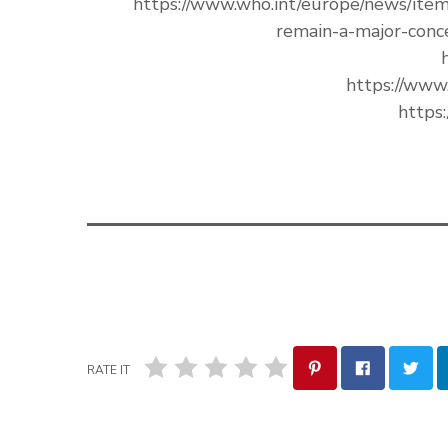
https://www.who.int/europe/news/ite
remain-a-major-conc
https://www
https
RATE IT