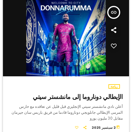
insert_link
رياضة
الإيطالي دوناروما إلى مانشستر سيتي
أعلن نادي مانشستر سيتي الإنجليزي قبل قليل عن تعاقده مع حارس
المرمى الإيطالي جانلويجي دوناروما قادما من فريق باريس سان جيرمان
مقابل 30 مليون يورو
today
2 سبتمبر 2025