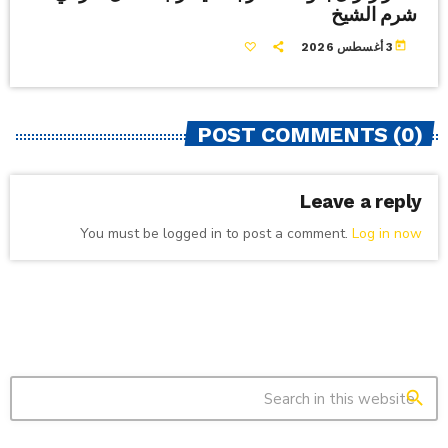
شرم الشيخ
today
3 أغسطس 2026
POST COMMENTS (0)
Leave a reply
You must be logged in to post a comment.
Log in now
search