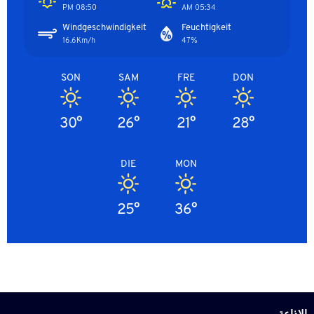
08:50 PM
05:34 AM
Windgeschwindigkeit
Feuchtigkeit
16.6Km/h
47%
SON
SAM
FRE
DON
30°
26°
21°
28°
DIE
MON
25°
36°
الاذاعة