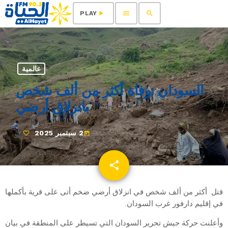
menu
search
play_arrow
PLAY
عالمية
السودان :وفاة أكثر من ألف شخص
بانزلاق أرضي
2 سبتمبر 2025
today
share
email
قتل أكثر من ألف شخص في انزلاق أرضي ضخم أتى على قرية بأكملها
في إقليم دارفور غرب السودان.
وأعلنت حركة جيش تحرير السودان التي تسيطر على المنطقة في بيان