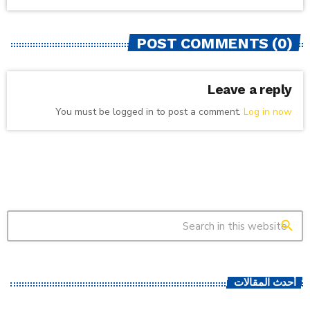
POST COMMENTS (0)
Leave a reply
You must be logged in to post a comment.
Log in now
search
أحدث المقالات