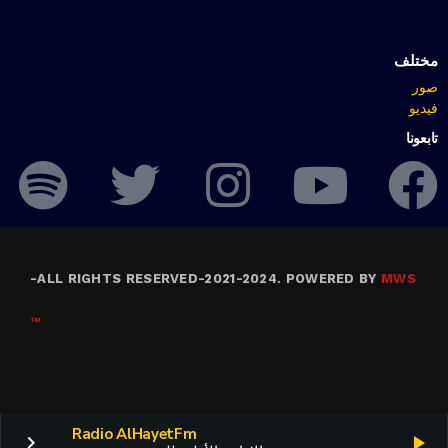
مختلف
صور
فيديو
تابعونا
-
ALL RIGHTS RESERVED-2021-2024. POWERED BY
MWS
™
Radio AlHayetFm
keyboard_arrow_right
play_arrow