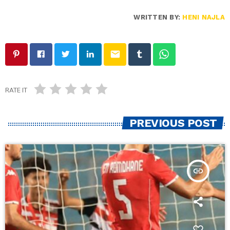
WRITTEN BY:
HENI NAJLA
email
RATE IT
PREVIOUS POST
insert_link