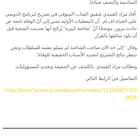
السادسة والنصف صباحا.
أفاد مراد القمدي شقيق الشاب المتوفى في تصريح لبرنامج الدوسي
على الحياة اف ام, أن المعطيات الأولية تشير إلى أنّ الوفاة ناتجة عن
حادث مرور، موضحًا أنّ “شاحنة كبيرة” يُرجّح أنها صدمت الضحية قبل
أن يلوذ سائقها بالفرار.
وقال: “إلى حد الان صاحب الشاحنة لم يسلم نفسه للسلطات ونحن
ننتظر نتائج التشريح لتحديد الأسباب الحقيقية للوفاة
“
.
وتطالب مراد القمدي بالكشف عن الحقيقة وتحديد المسؤوليات.
التفاصيل في الرابط التالي
https://www.facebook.com/alhayetfm/videos/121061873765
0828