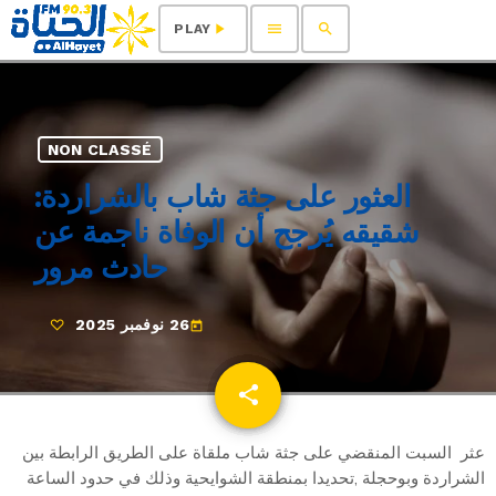
menu
search
play_arrow
PLAY
NON CLASSÉ
العثور على جثة شاب بالشراردة:
شقيقه يُرجح أن الوفاة ناجمة عن
حادث مرور
26 نوفمبر 2025
today
share
email
عثر السبت المنقضي على جثة شاب ملقاة على الطريق الرابطة بين
الشراردة وبوحجلة ,تحديدا بمنطقة الشوايحية وذلك في حدود الساعة