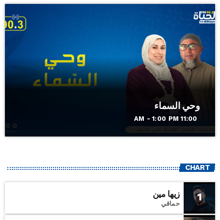
وحي السماء
11:00 AM - 1:00 PM
CHART
زيها مين
1
حماقي