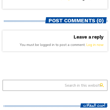
POST COMMENTS (0)
Leave a reply
You must be logged in to post a comment.
Log in now
search
أحدث المقالات