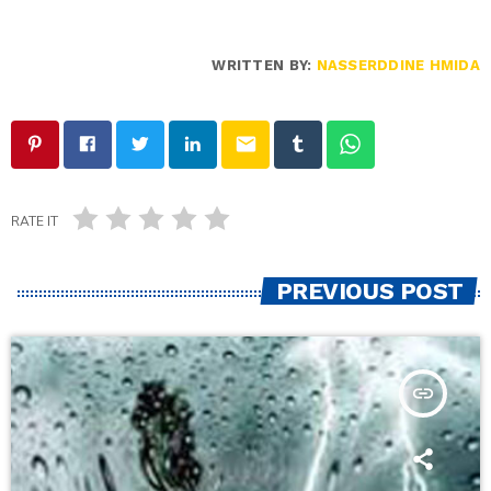
WRITTEN BY:
NASSERDDINE HMIDA
email
RATE IT
PREVIOUS POST
insert_link