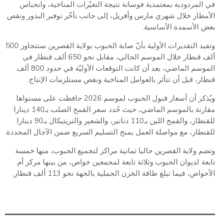
في المردودية بمعتمدية فوسانة نتيجة التغيّرات المناخية، وانحباس
الأمطار خلال شهري مارس وأفريل، إلى جانب تأخّر توفير البذور ونقص
بعض الأسمدة الأساسية.
وتفيد التقديرات الأولية بأنّ صابة الحبوب بولاية القصرين ستتجاوز 500
ألف قنطار خلال الموسم الحالي، مقابل نحو 650 ألف قنطار في
الموسم الماضي، بعد أن كانت التوقعات الأوليّة في حدود 800 ألف
قنطار، قبل أن تتأثر بالعوامل المناخية ونقص مستلزمات الإنتاج.
ويُذكر أن أسعار قبول الحبوب لموسم 2026 حافظت على مستواها
مقارنة بالموسم الماضي، حيث حُدد سعر القمح الصلب بـ140 دينارا
للقنطار، والقمح اللين بـ110 دنانير، والشعير والتريتيكال بـ90 دينارا
للقنطار، مع مواصلة العمل بمنح التسليم السريع ضمن الآجال المحددة.
وتضم ولاية القصرين حاليا ثمانية مراكز لتجميع الحبوب، منها خمسة
تابعة لديوان الحبوب وثلاثة تابعة لمجمعين خواص، من بينها مركز أم
الأحواض، فيما تبلغ طاقة الخزن الجملية بالجهة نحو 113 ألف قنطار.