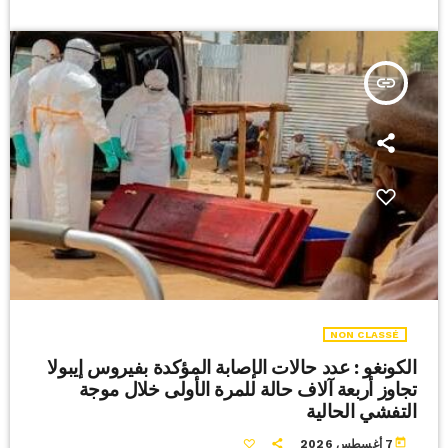
insert_link
NON CLASSÉ
الكونغو : ​عدد حالات الإصابة المؤكدة بفيروس إيبولا
تجاوز ‌أربعة آلاف ‌حالة للمرة الأولى ‌خلال موجة
التفشي الحالية
today
7 أغسطس 2026