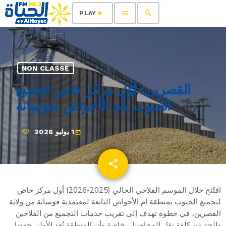
menu
search
play_arrow
PLAY
NON CLASSÉ
القصرين: أوّل مركز خاص لتجميع
الحبوب بأم الأحواض بفوسانة
1 يوليو 2026
today
share
email
افتُتح خلال الموسم الفلاحي الحالي (2025-2026) أول مركز خاص
لتجميع الحبوب بمنطقة أم الأحواض التابعة لمعتمدية فوسانة من ولاية
القصرين، في خطوة تهدف إلى تقريب خدمات التجميع من الفلاحين
والحد من كلفة نقل المحاصيل، خاصة وأن المنطقة تُعد الأولى جهويا