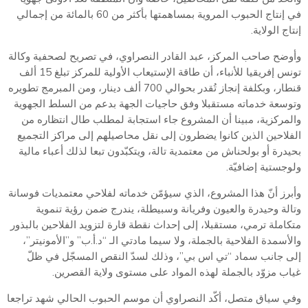
في إنتاج الحبوب المروية بمساهمتها بأكثر من 60 بالمائة من إجمالي
إنتاج الولاية.
وأوضح صاحب المركز، عبد القادر النصراوي، في تصريح لصحفية وكالة
تونس إفريقيا للأنباء، أن طاقة الإستيعاب الأولية للمركز تبلغ 15 ألف
قنطار، وبكلفة إنجاز تُقدر بحوالي 700 ألف دينار، ومن المبرمج تطويره
وتوسعة خدماته مستقبلا وفق حاجيات الجهة بدعم من السلط الجهوية
والمركزية، مبينا أن المشروع جاء استجابة لمطلب طال انتظاره من
الفلاحين الذين كانوا يضطرون إلى نقل محاصيلهم إلى مراكز التجميع
بحيدرة أو بولحناش من معتمدية تالة، ويتكبّدون تبعا لذلك أعباء مالية
ولوجستية إضافيّة.
وأبرز أنّ هذا المشروع، الذي سيؤمّن خدماته لفلاحي معتمديات فوسانة
وتالة وحيدرة والعيون وفريانة وسبيطلة، يندرج ضمن رؤية تنموية
متكاملة ترمي، مستقبلا، إلى إحداث نقطة قارة لتزويد الفلاحين بالبذور
والأسمدة الفلاحية بالجملة، ولا سيما مادتي الـ “د.أ.ب” و”الأمونيتر”،
إلى جانب سماد “تي اس بي”، وذلك لسدّ النقص المسجّل في ظلّ
غياب مزوّد بالجملة لهذه المواد على مستوى ولاية القصرين.
وفي سياق متصل، أكّد النصراوي أن موسم الحبوب الحالي شهد تراجعا