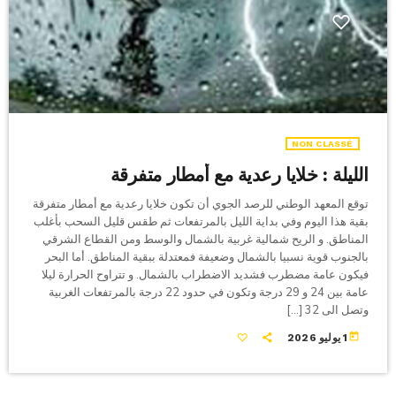
NON CLASSÉ
الليلة : خلايا رعدية مع أمطار متفرقة
توقع المعهد الوطني للرصد الجوي أن تكون خلايا رعدية مع أمطار متفرقة
بقية هذا اليوم وفي بداية الليل بالمرتفعات ثم طقس قليل السحب بأغلب
المناطق. و الريح شمالية غربية بالشمال والوسط ومن القطاع الشرقي
بالجنوب قوية نسبيا بالشمال وضعيفة فمعتدلة ببقية المناطق. أما البحر
فيكون عامة مضطرب فشديد الاضطراب بالشمال. و تتراوح الحرارة ليلا
عامة بين 24 و 29 درجة وتكون في حدود 22 درجة بالمرتفعات الغربية
وتصل الى 32 […]
today
1 يوليو 2026