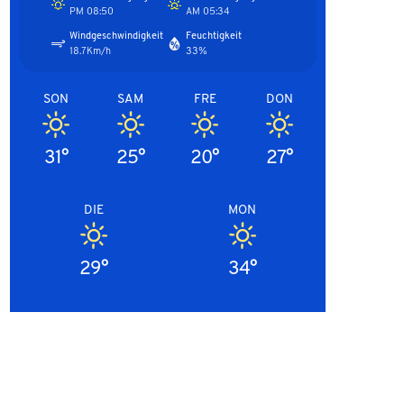
08:50 PM
05:34 AM
Windgeschwindigkeit
Feuchtigkeit
18.7Km/h
33%
SON
SAM
FRE
DON
31°
25°
20°
27°
DIE
MON
29°
34°