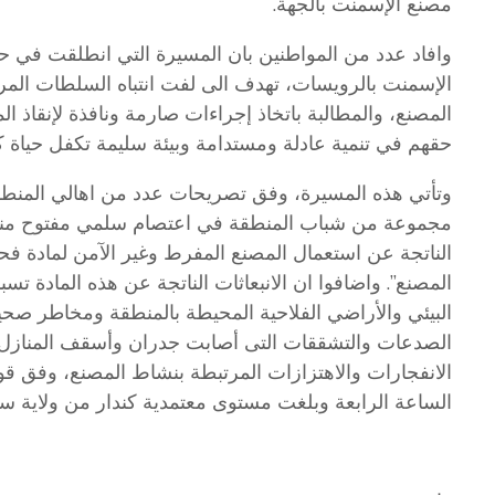
مصنع الإسمنت بالجهة.​​
وافاد عدد من المواطنين بان المسيرة التي انطلقت في ح
الإسمنت بالرويسات، تهدف الى لفت انتباه السلطات المرك
المصنع، والمطالبة باتخاذ إجراءات صارمة ونافذة لإنقاذ 
حقهم في تنمية عادلة ومستدامة وبيئة سليمة تكفل حياة كري
وتأتي هذه المسيرة، وفق تصريحات عدد من اهالي المنط
الناتجة عن استعمال المصنع المفرط وغير الآمن لمادة فح
المصنع”. واضافوا ان الانبعاثات الناتجة عن هذه المادة 
البيئي والأراضي الفلاحية المحيطة بالمنطقة ومخاطر صح
الصدعات والتشققات التى أصابت جدران وأسقف المنازل و
الانفجارات والاهتزازات المرتبطة بنشاط المصنع، وفق قو
الساعة الرابعة وبلغت مستوى معتمدية كندار من ولاية س