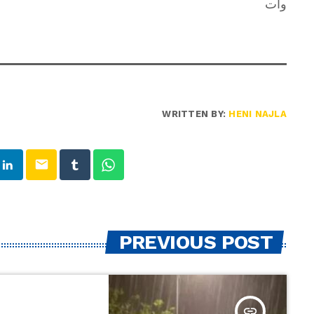
وات
WRITTEN BY:
HENI NAJLA
email
PREVIOUS POST
insert_link