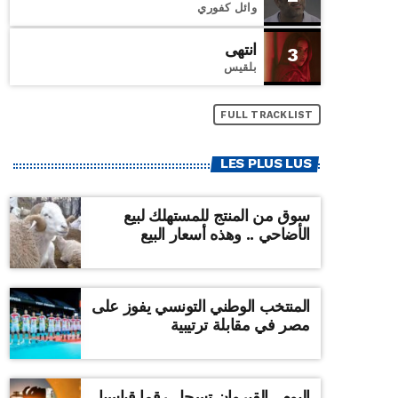
وائل كفوري
انتهى
3
بلقيس
FULL TRACKLIST
LES PLUS LUS
سوق من المنتج للمستهلك لبيع
الأضاحي .. وهذه أسعار البيع
المنتخب الوطني التونسي يفوز على
مصر في مقابلة ترتيبية
اليوم ..القيروان تسجل رقما قياسيا