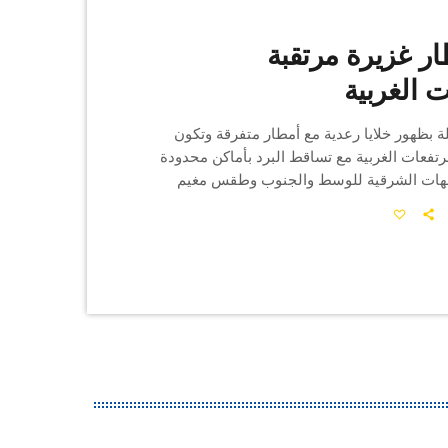
طار غزيرة مرتقبة
ت الغربية
ة بظهور خلايا رعدية مع أمطار متفرقة وتكون
رتفعات الغربية مع تساقط البرد بأماكن محدودة
هات الشرقية للوسط والجنوب وطقس مغيم
ات. و تهب الريح من القطاع الغربي بالشمال
طاع الشرقي بالجنوب ضعيفة فمعتدلة وتتجاوز
 كلم/س أثناء ظهور الخلايا الرعدية. ويكون البحر مضطربا
فقليل الاضطراب. في حين تتراوح الحرارة ليلا بين 10 و 15 درجة
ات الغربية […]