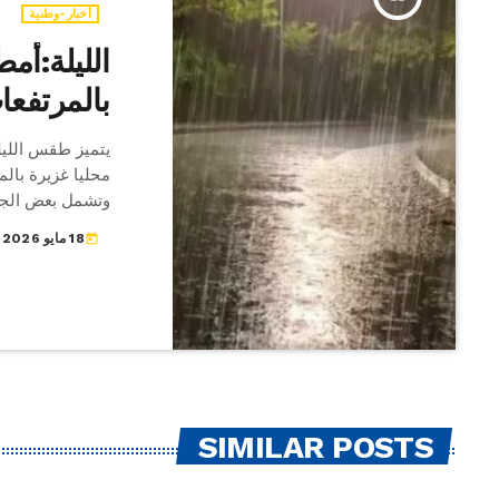
أخبار-وطنية
الليلة:أم
بالمرتفعا
يتميز طقس الليل
محليا غزيرة بالم
وتشمل بعض الج
جزئيا ببقية الجه
18 مايو 2026
today
والوسط ومن الق
مؤقتا 60
بالشمال والمرتفع
SIMILAR POSTS