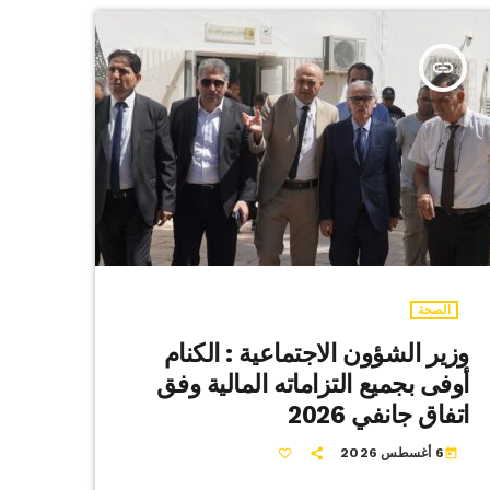
insert_link
الصحة
وزير الشؤون الاجتماعية : الكنام
أوفى بجميع التزاماته المالية وفق
اتفاق جانفي 2026
6 أغسطس 2026
today