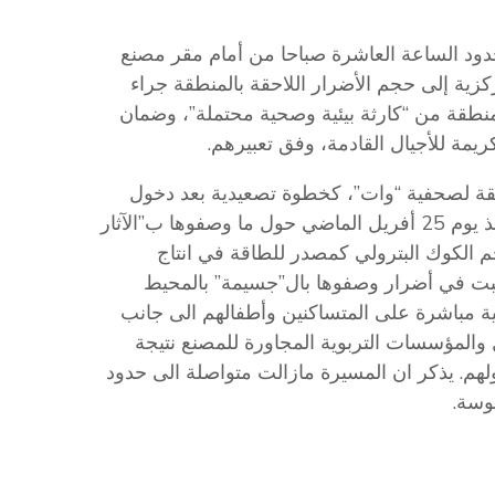
دود الساعة العاشرة صباحا من أمام مقر مصنع
زية إلى حجم الأضرار اللاحقة بالمنطقة جراء
المنطقة من “كارثة بيئية وصحية محتملة”، وضمان
مة للأجيال القادمة، وفق تعبيرهم.​
قة لصحفية “وات”، كخطوة تصعيدية بعد دخول
مجموعة من شباب المنطقة في اعتصام سلمي مفتوح منذ يوم 25 أفريل الماضي حول ما وصفوها ب”الآثار
م الكوك البترولي كمصدر للطاقة في انتاج
تسببت في أضرار وصفوها بال”جسيمة” بالمحيط
ية مباشرة على المتساكنين وأطفالهم الى جانب
المؤسسات التربوية المجاورة للمصنع نتيجة
لهم. يذكر ان المسيرة مازالت متواصلة الى حدود
وسة.