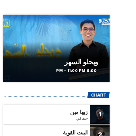
ويحلو السهر
9:00 PM - 11:00 PM
CHART
زيها مين
1
حماقي
البنت القوية
2