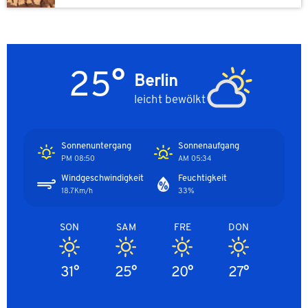
25°
Berlin
leicht bewölkt
Sonnenuntergang
Sonnenaufgang
08:50 PM
05:34 AM
Windgeschwindigkeit
Feuchtigkeit
18.7Km/h
33%
SON
SAM
FRE
DON
31°
25°
20°
27°