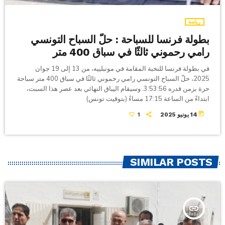
رياضة
بطولة فرنسا للسباحة : حلّ السباح التونسي
رامي رحموني ثالثًا في سباق 400 متر
في بطولة فرنسا للنخبة المقامة في مونبلييه، من 13 إلى 19 جوان
2025، حلّ السباح التونسي رامي رحموني ثالثًا في سباق 400 متر سباحة
حرة بزمن قدره 3:53:56. وسيقام اليباق النهائي بعد عصر هذا السبت،
ابتداءً من الساعة 17:15 مساءً (بتوقيت تونس)
today
14 يونيو 2025
1
SIMILAR POSTS
insert_link