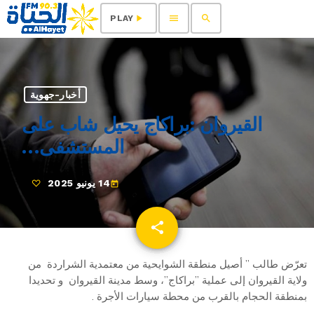
menu
search
play_arrow
PLAY
أخبار-جهوية
القيروان :براكاج يحيل شاب على
المستشفى…
14 يونيو 2025
today
share
email
تعرّض طالب ” أصيل منطقة الشوايحية من معتمدية الشراردة من
ولاية القيروان إلى عملية ”براكاج”، وسط مدينة القيروان و تحديدا
بمنطقة الحجام بالقرب من محطة سيارات الأجرة .