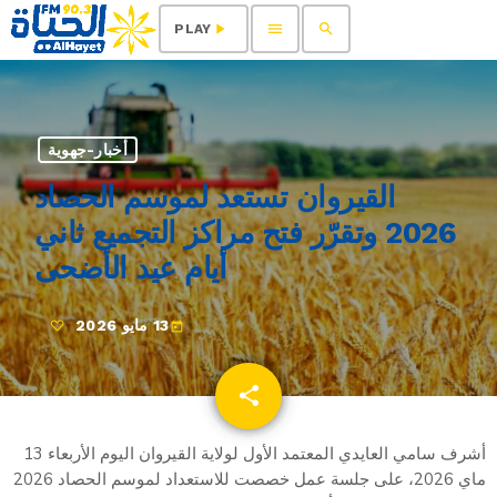
menu
search
play_arrow
PLAY
أخبار-جهوية
القيروان تستعد لموسم الحصاد
2026 وتقرّر فتح مراكز التجميع ثاني
أيام عيد الأضحى
13 مايو 2026
today
share
email
أشرف سامي العايدي المعتمد الأول لولاية القيروان اليوم الأربعاء 13
ماي 2026، على جلسة عمل خصصت للاستعداد لموسم الحصاد 2026