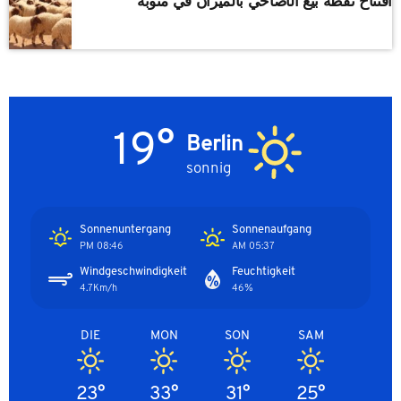
افتتاح نقطة بيع الأضاحي بالميزان في منوبة
19°
Berlin
sonnig
Sonnenuntergang
Sonnenaufgang
08:46 PM
05:37 AM
Windgeschwindigkeit
Feuchtigkeit
4.7Km/h
46%
DIE
MON
SON
SAM
23°
33°
31°
25°