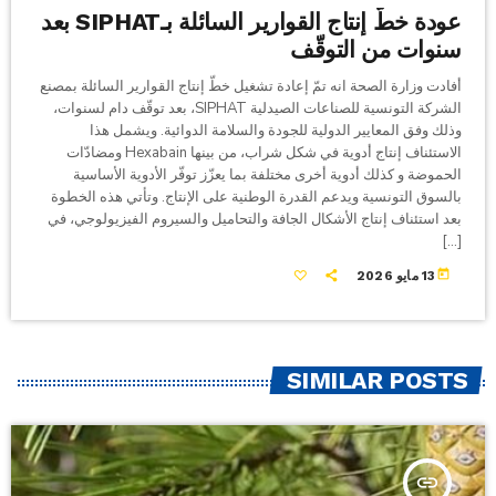
عودة خطّ إنتاج القوارير السائلة بـSIPHAT بعد
سنوات من التوقّف
أفادت وزارة الصحة انه تمّ إعادة تشغيل خطّ إنتاج القوارير السائلة بمصنع
الشركة التونسية للصناعات الصيدلية SIPHAT، بعد توقّف دام لسنوات،
وذلك وفق المعايير الدولية للجودة والسلامة الدوائية. ويشمل هذا
الاستئناف إنتاج أدوية في شكل شراب، من بينها Hexabain ومضادّات
الحموضة و كذلك أدوية أخرى مختلفة بما يعزّز توفّر الأدوية الأساسية
بالسوق التونسية ويدعم القدرة الوطنية على الإنتاج. وتأتي هذه الخطوة
بعد استئناف إنتاج الأشكال الجافة والتحاميل والسيروم الفيزيولوجي، في
[…]
today
13 مايو 2026
SIMILAR POSTS
insert_link