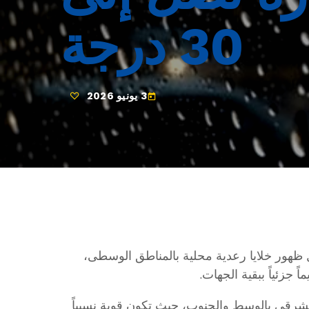
30 درجة
3 يونيو 2026
today
ل ظهور خلايا رعدية محلية بالمناطق الوسطى،
زئياً ببقية الجهات.
لشرقي بالوسط والجنوب، حيث تكون قوية نسبياً