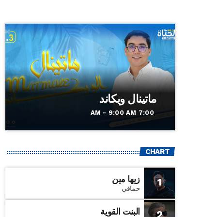
ماتينال ويكاند
7:00 AM - 9:00 AM
CHART
زيها مين
1
حماقي
البنت القوية
2