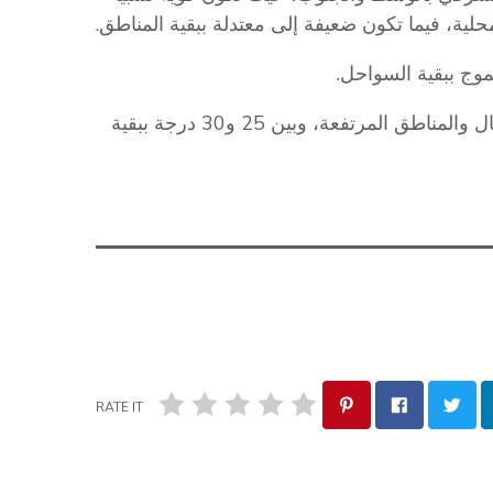
لية، فيما تكون ضعيفة إلى معتدلة ببقية المناطق.
وج ببقية السواحل.
أما درجات الحرارة ليلاً، فتتراوح بين 20 و24 درجة بالشمال والمناطق المرتفعة، وبين 25 و30 درجة ببقية
RATE IT