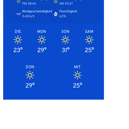
08:46 PM
05:37 AM
Windgeschwindigkeit
Feuchtigkeit
5.4Km/h
63%
DIE
MON
SON
SAM
23°
29°
31°
25°
DON
MIT
29°
25°