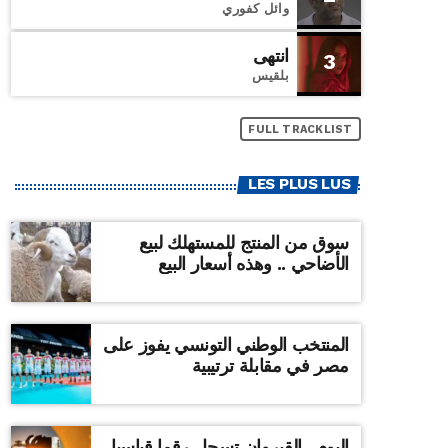
وائل كفوري
انتهى
3
بلقيس
FULL TRACKLIST
LES PLUS LUS
سوق من المنتج للمستهلك لبيع
الأضاحي .. وهذه أسعار البيع
المنتخب الوطني التونسي يفوز على
مصر في مقابلة ترتيبية
اليوم ..القيروان تسجل رقما قياسيا