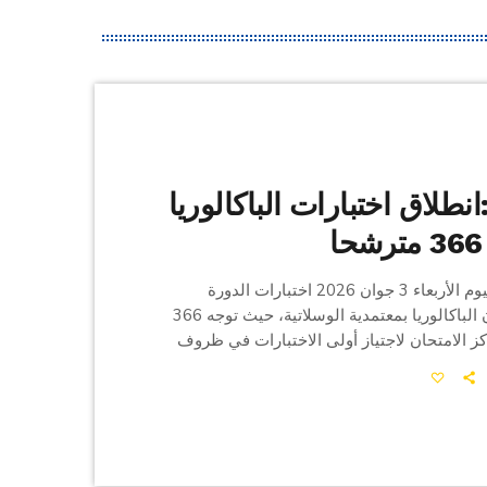
انطلاق اختبارات الباكالوريا
انطلقت صباح اليوم الأربعاء 3 جوان 2026 اختبارات الدورة
الرئيسية لامتحان الباكالوريا بمعتمدية الوسلاتية، حيث توجه 366
ز الامتحان لاجتياز أولى الاختبارات في ظروف
. ويتوزع المترشحون على مركزين رئيسيين، إذ
يحتضن المعهد الثانوي بطريق القيروان 145 مترشحا ، فيما
يستقبل معهد ابن خلدون 221 مترشحا، إضافة إلى 19 مترشحا من
فردية. عادل فتيتي